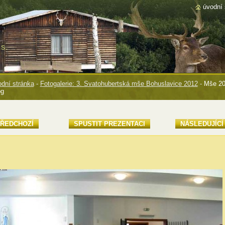
úvodní 
s.
dní stránka
-
Fotogalerie: 3. Svatohubertská mše Bohuslavice 2012
-
Mše 20
pg
ŘEDCHOZÍ
SPUSTIT PREZENTACI
NÁSLEDUJÍCÍ