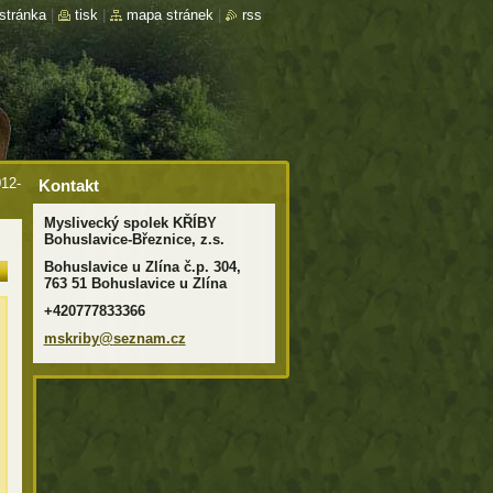
stránka
|
tisk
|
mapa stránek
|
rss
12-
Kontakt
Myslivecký spolek KŘÍBY
Bohuslavice-Březnice, z.s.
Bohuslavice u Zlína č.p. 304,
763 51 Bohuslavice u Zlína
+420777833366
mskriby@
seznam.c
z