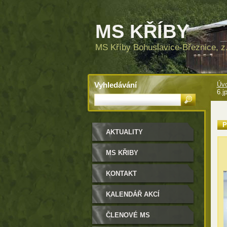
MS KŘÍBY
MS Kříby Bohuslavice-Březnice, z.
Vyhledávání
Úvo
6.j
P
AKTUALITY
MS KŘIBY
KONTAKT
KALENDÁŘ AKCÍ
ČLENOVÉ MS