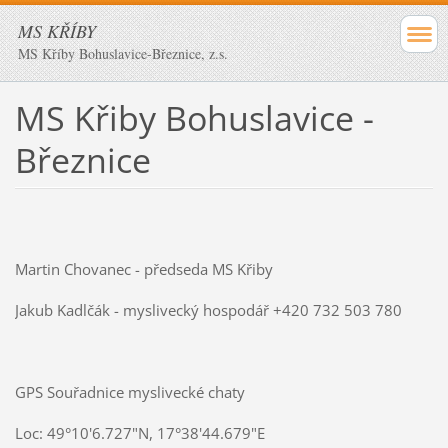
MS KŘÍBY
MS Kříby Bohuslavice-Březnice, z.s.
MS Křiby Bohuslavice -
Březnice
Martin Chovanec - předseda MS Křiby
Jakub Kadlčák - myslivecký hospodář +420 732 503 780
GPS Souřadnice myslivecké chaty
Loc: 49°10'6.727"N, 17°38'44.679"E