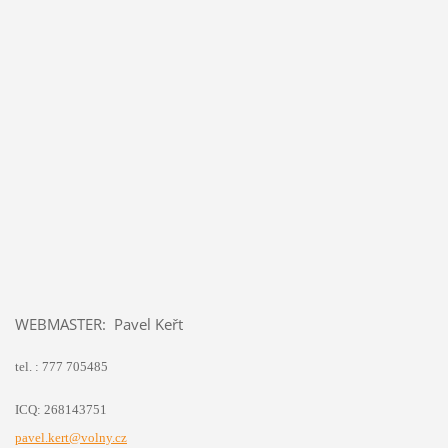
WEBMASTER: Pavel Keřt
tel. : 777 705485
ICQ: 268143751
pavel.kert@volny.cz