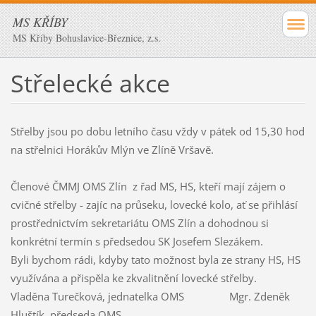
MS KŘÍBY
MS Kříby Bohuslavice-Březnice, z.s.
Střelecké akce
Střelby jsou po dobu letního času vždy v pátek od 15,30 hod
na střelnici Horákův Mlýn ve Zlíně Vršavě.
Členové ČMMJ OMS Zlín z řad MS, HS, kteří mají zájem o
cvičné střelby - zajíc na průseku, lovecké kolo, ať se přihlásí
prostřednictvím sekretariátu OMS Zlín a dohodnou si
konkrétní termín s předsedou SK Josefem Slezákem.
Byli bychom rádi, kdyby tato možnost byla ze strany HS, HS
využívána a přispěla ke zkvalitnění lovecké střelby.
Vladěna Turečková, jednatelka OMS Mgr. Zdeněk
Hluštík, předseda OMS