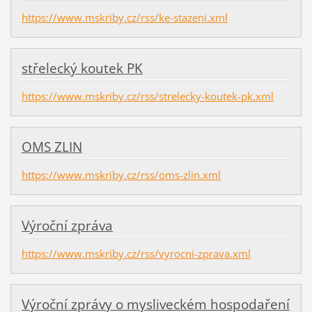
https://www.mskriby.cz/rss/ke-stazeni.xml
střelecký koutek PK
https://www.mskriby.cz/rss/strelecky-koutek-pk.xml
OMS ZLIN
https://www.mskriby.cz/rss/oms-zlin.xml
Výroční zpráva
https://www.mskriby.cz/rss/vyrocni-zprava.xml
Výroční zprávy o mysliveckém hospodaření