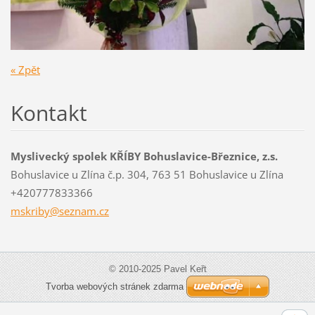
« Zpět
Kontakt
Myslivecký spolek KŘÍBY Bohuslavice-Březnice, z.s.
Bohuslavice u Zlína č.p. 304, 763 51 Bohuslavice u Zlína
+420777833366
mskriby@
seznam.c
z
© 2010-2025 Pavel Keřt
Tvorba webových stránek zdarma