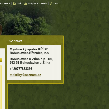
stránka
|
tisk
|
mapa stránek
|
rss
Kontakt
Myslivecký spolek KŘÍBY
Bohuslavice-Březnice, z.s.
Bohuslavice u Zlína č.p. 304,
763 51 Bohuslavice u Zlína
+420777833366
mskriby@
seznam.c
z