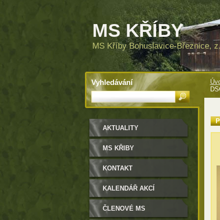
MS KŘÍBY
MS Kříby Bohuslavice-Březnice, z.
Vyhledávání
Úvo
DS
P
AKTUALITY
MS KŘIBY
KONTAKT
KALENDÁŘ AKCÍ
ČLENOVÉ MS