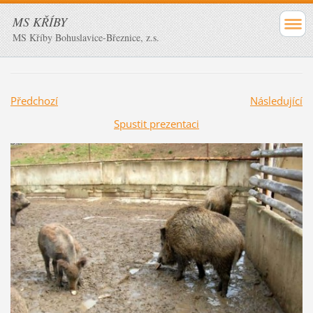
MS KŘÍBY
MS Kříby Bohuslavice-Březnice, z.s.
Předchozí
Následující
Spustit prezentaci