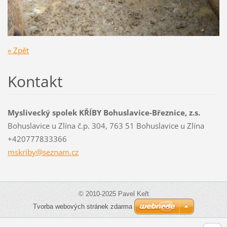
« Zpět
Kontakt
Myslivecký spolek KŘÍBY Bohuslavice-Březnice, z.s.
Bohuslavice u Zlína č.p. 304, 763 51 Bohuslavice u Zlína
+420777833366
mskriby@
seznam.c
z
© 2010-2025 Pavel Keřt
Tvorba webových stránek zdarma