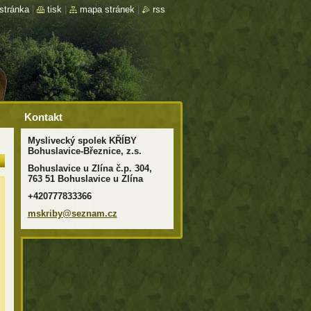
stránka
|
tisk
|
mapa stránek
|
rss
Kontakt
Myslivecký spolek KŘÍBY
Bohuslavice-Březnice, z.s.
Bohuslavice u Zlína č.p. 304,
763 51 Bohuslavice u Zlína
+420777833366
mskriby@
seznam.c
z