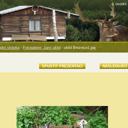
úvodní 
s.
dní stránka
-
Fotogalerie: Jarní úklid
-
uklid Breznice1.jpg
SPUSTIT PREZENTACI
NÁSLEDUJÍCÍ