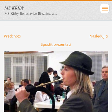
MS KŘÍBY
MS Kříby Bohuslavice-Březnice, z.s.
Předchozí
Následující
Spustit prezentaci