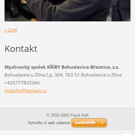
« Zpět
Kontakt
Myslivecký spolek KŘÍBY Bohuslavice-Březnice, z.s.
Bohuslavice u Zlína č.p. 304, 763 51 Bohuslavice u Zlína
+420777833366
mskriby@
seznam.c
z
© 2010-2025 Pavel Keřt
Vytvořte si web zdarma!