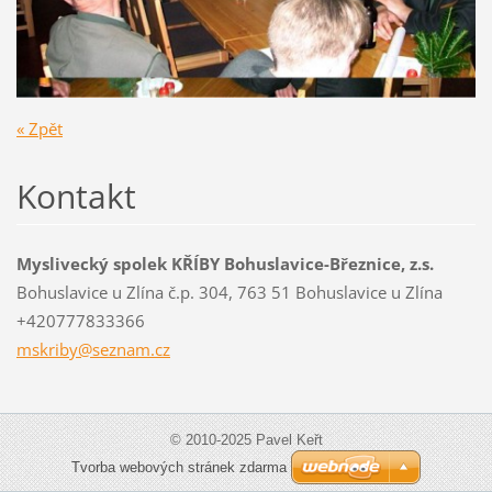
« Zpět
Kontakt
Myslivecký spolek KŘÍBY Bohuslavice-Březnice, z.s.
Bohuslavice u Zlína č.p. 304, 763 51 Bohuslavice u Zlína
+420777833366
mskriby@
seznam.c
z
© 2010-2025 Pavel Keřt
Tvorba webových stránek zdarma