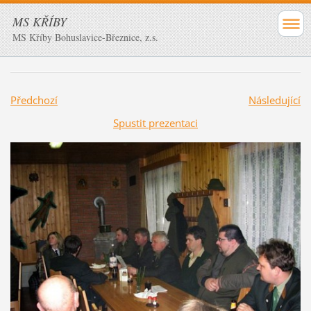
MS KŘÍBY
MS Kříby Bohuslavice-Březnice, z.s.
Předchozí
Následující
Spustit prezentaci