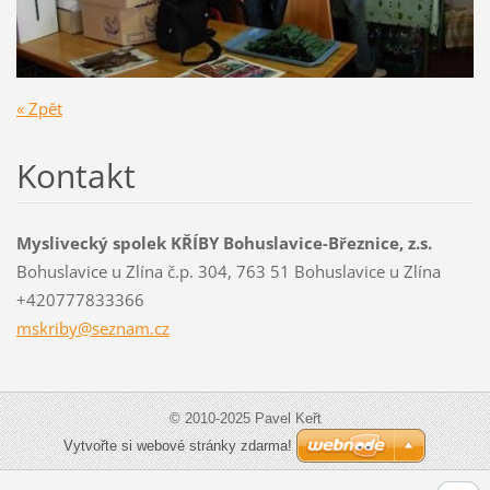
« Zpět
Kontakt
Myslivecký spolek KŘÍBY Bohuslavice-Březnice, z.s.
Bohuslavice u Zlína č.p. 304, 763 51 Bohuslavice u Zlína
+420777833366
mskriby@
seznam.c
z
© 2010-2025 Pavel Keřt
Vytvořte si webové stránky zdarma!