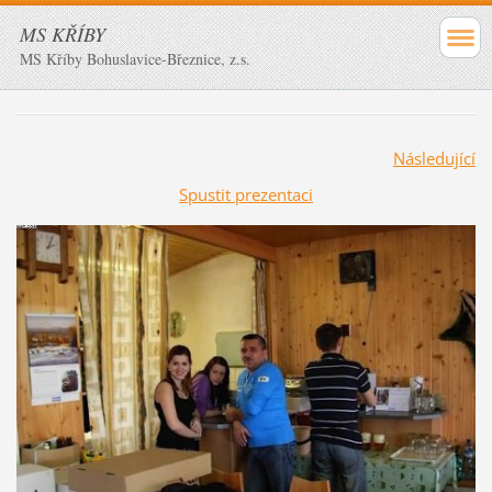
MS KŘÍBY
MS Kříby Bohuslavice-Březnice, z.s.
Následující
Spustit prezentaci