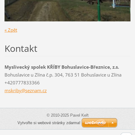
« Zpět
Kontakt
Myslivecký spolek KŘÍBY Bohuslavice-Březnice, z.s.
Bohuslavice u Zlína č.p. 304, 763 51 Bohuslavice u Zlína
+420777833366
mskriby@
seznam.c
z
© 2010-2025 Pavel Keřt
Vytvořte si webové stránky zdarma!