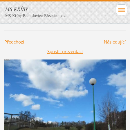
MS KŘÍBY
MS Kříby Bohuslavice-Březnice, z.s.
Předchozí
Následující
Spustit prezentaci