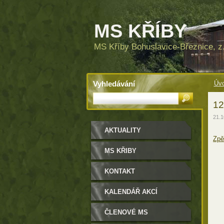
MS KŘÍBY
MS Kříby Bohuslavice-Březnice, z.
Vyhledávání
Úvo
12
21.1
AKTUALITY
Zpě
MS KŘIBY
KONTAKT
KALENDÁŘ AKCÍ
ČLENOVÉ MS