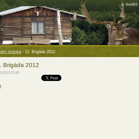
úvodní 
s.
dní stránka
-
12. Brigáda 2012
. Brigáda 2012
0.2012 07:00
t