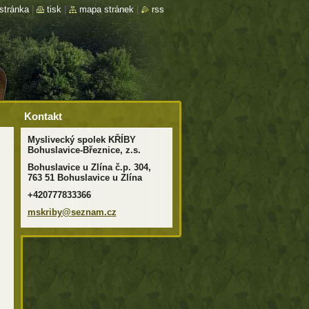
stránka
|
tisk
|
mapa stránek
|
rss
Kontakt
Myslivecký spolek KŘÍBY
Bohuslavice-Březnice, z.s.
Bohuslavice u Zlína č.p. 304,
763 51 Bohuslavice u Zlína
+420777833366
mskriby@
seznam.c
z