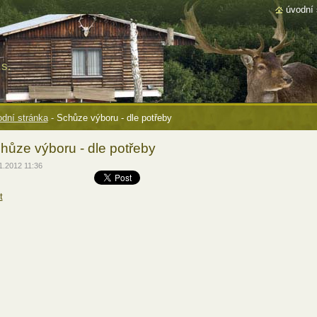
úvodní 
s.
dní stránka
-
Schůze výboru - dle potřeby
hůze výboru - dle potřeby
1.2012 11:36
t