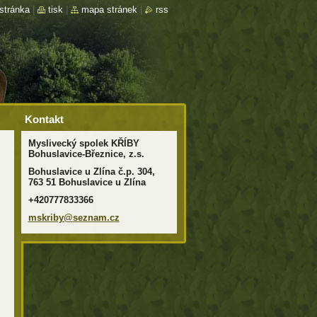
stránka
|
tisk
|
mapa stránek
|
rss
Kontakt
Myslivecký spolek KŘÍBY
Bohuslavice-Březnice, z.s.
Bohuslavice u Zlína č.p. 304,
763 51 Bohuslavice u Zlína
+420777833366
mskriby@
seznam.c
z