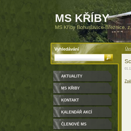
MS KŘÍBY
MS Kříby Bohuslavice-Březnice, z.
Vyhledávání
Úvo
Sc
01.1
AKTUALITY
Zpě
MS KŘIBY
KONTAKT
KALENDÁŘ AKCÍ
ČLENOVÉ MS