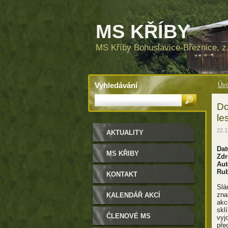
MS KŘÍBY
MS Kříby Bohuslavice-Březnice, z.
Vyhledávání
Úvo
Do
le
22.1
AKTUALITY
Dat
MS KŘIBY
Zdr
Aut
Rub
KONTAKT
Slá
zna
KALENDÁŘ AKCÍ
akce
skl
ČLENOVÉ MS
vyj
pře