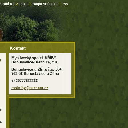
stránka
|
tisk
|
mapa stránek
|
rss
Kontakt
Myslivecký spolek KŘÍBY
o
Bohuslavice-Březnice, z.s.
Bohuslavice u Zlína č.p. 304,
763 51 Bohuslavice u Zlína
+420777833366
mskriby@
seznam.c
z
é
e