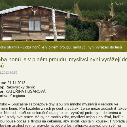
úvodní 
s.
dní stránka
-
Doba honů je v plném proudu, myslivci nyní vyrážejí do lesů
ba honů je v plném proudu, myslivci nyní vyrážejí d
sů
1.2013 10:59
um:
21.11.2013
oj:
Rakovnický deník
or:
KATEŘINA HUSÁROVÁ
rika:
Z regionu
nsko – Současné listopadové dny jsou pro mnoho myslivců v regionu ve
mení honů. Pro každého z nich je čest a svátek, že se může zúčastnit takov
. Nimrodi, kteří se celoročně starají o les, vyrážejí proto nyní do terénu a
ízejí plody své práce. Ač by se mohlo zdát, myslivci nejsou jen těmi, kteří si
dou pouze občas s flintou na čekanou, aby skolili kapitální kousek. Prvořadá j
devším znalost revíru, pravidelná péče o les i příprava zásypů pro zvěř na