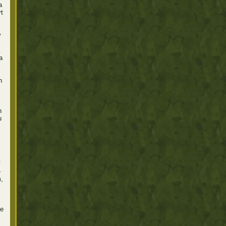
a
t
v
a
h
h
u
–
,
ce