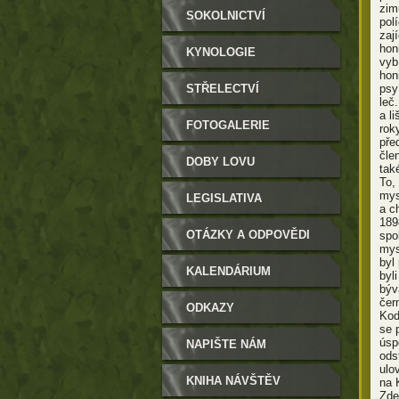
zim
SOKOLNICTVÍ
pol
zaj
hon
KYNOLOGIE
vyb
hon
STŘELECTVÍ
psy
leč
a l
FOTOGALERIE
rok
pře
čle
DOBY LOVU
tak
To, 
mys
LEGISLATIVA
a c
189
OTÁZKY A ODPOVĚDI
spo
mys
byl
KALENDÁRIUM
byl
býv
čer
ODKAZY
Kod
se 
úsp
NAPIŠTE NÁM
ods
ulo
KNIHA NÁVŠTĚV
na 
Zde