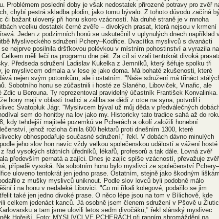
u. Problémem poslední doby je však nedostatek přirozené potravy pro zvěř n
ích, chybí pestrá skladba plodin, jako tomu bývalo. Z tohoto důvodu začíná bý
íc či bažant ulovený při honu skoro vzácností. Na druhé straně je v mnoha
itbách vcelku dostatek černé zvěře – divokých prasat, která nejsou v krmení
íravá. Jeden z podzimních honů se uskutečnil v uplynulých dnech například 
itbě Mysliveckého sdružení Pchery–Kodřice. Dvacítka myslivců s dvanácti
 se nejprve posilnila dršťkovou polévkou v místním pohostinství a vyrazila na
. Celkem měli lečí na programu dne pět. Za cíl si vzali tentokrát divoká prasat
išky. Předseda sdružení Ladislav Kukelka z Jemníků, který šéfuje spolku tři
y, je myslivcem odmala a v lese je jako doma. Má bohaté zkušenosti, které
dává nejen svým potomkům, ale i ostatním. "Naše sdružení má třináct stálýc
nů. Sobotního honu se zúčastnili i hosté ze Slaného, Liboviček, Vinařic, ale
é Zdic u Berouna. Ty reprezentoval pravidelný účastník František Konvalinka.
že hony mají v oblasti tradici a záliba se dědí z otce na syna, potvrdil i
livec Svatopluk Jágr. "Myslivcem býval už můj děda v předválečných dobác
hodíval sem do honitby na lov jako my. Historicky tato tradice sahá až do rok
8, kdy tehdejší majitelé pozemků ve Pcherách a okolí založili honební
lečenství, jehož rozloha činila 600 hektarů proti dnešním 1300, které
livecky obhospodařuje současné sdružení," řekl. V dobách dávno minulých
 podle jeho slov hon navíc vždy velkou společenskou událostí a vážení hosté
i z řad vysokých státních úředníků, lékařů, profesorů a tak dále. Lovná zvěř
ala především pernatá a zajíci. Dnes je zajíc spíše vzácností, převažuje zvěř
ná, případě vysoká. Na sobotním honu bylo myslivci ze společenství Pchery
řice uloveno tentokrát jen jedno prase. Ostatním, stejně jako škodným liškám
podařilo z mušky myslivců uniknout. Podle slov lovců byli podobně málo
ěšní i na honu v nedaleké Libovici. "Co mi říkali kolegové, podařilo se jim
třelit také jen jedno divoké prase. O něco lépe jsou na tom v Bílichově, kde
vili celkem jedenáct kanců. Já osobně jsem členem sdružení v Pšově u Žluti
Karlovarsku a tam jsme ulovili letos sedm divočáků," řekl slánský myslivec
něk Hořejší. Foto: MYSLIVCI VE PCHERÁCH při ranním shromáždění na