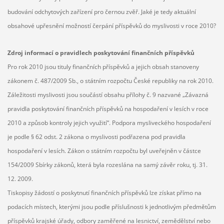
budování odchytových zařízení pro černou zvěř. Jaké je tedy aktuální
obsahové upřesnění možností čerpání příspěvků do myslivosti v roce 2010?
Zdroj informací o pravidlech poskytování finančních příspěvků
Pro rok 2010 jsou tituly finančních příspěvků a jejich obsah stanoveny
zákonem č. 487/2009 Sb., o státním rozpočtu České republiky na rok 2010.
Záležitosti myslivosti jsou součástí obsahu přílohy č. 9 nazvané „Závazná
pravidla poskytování finančních příspěvků na hospodaření v lesích v roce
2010 a způsob kontroly jejich využití“. Podpora mysliveckého hospodaření
je podle § 62 odst. 2 zákona o myslivosti podřazena pod pravidla
hospodaření v lesích. Zákon o státním rozpočtu byl uveřejněn v částce
154/2009 Sbírky zákonů, která byla rozeslána na samý závěr roku, tj. 31.
12. 2009.
Tiskopisy žádostí o poskytnutí finančních příspěvků lze získat přímo na
podacích místech, kterými jsou podle příslušnosti k jednotlivým předmětům
příspěvků krajské úřady, odbory zaměřené na lesnictví, zemědělství nebo