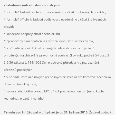
Základními náležitostmi žádosti jsou:
* formulář žádosti podle vzoru uvedeného v části 3. závazných pravidel,
* formulář přílohy k žádosti podle vzoru uvedeného v části 3. závazných
pravidel,
* koncepce podpory ohroženého druhu,
* zpracovaný plán opatření a způsobu vypouštění na běžný rok,
* v případě vypouštění nakoupených nebo odchovaných jedinců
ohrožených druhů zvěře pravomocný souhlas či výjimku podle § 54 odst. 3
či § 56 zákona č. 114/1992 Sb., o ochraně přírody a krajiny, veznění
předpisů pozdějších,
* v případě instalace nových přenosných přístřešků pro koroptve, technická
dokumentace k výrobě,
* kopie statistického výkazu MYSL 1-01 pro danou honitbu (nebo kopie
rozhodnutí o uznání honitby).
Termín podání žádosti
o příspěvek je do
31. května 2010
. Žadatel podává