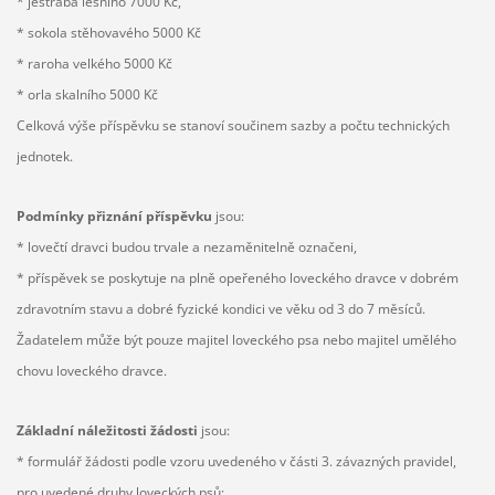
* jestřába lesního 7000 Kč,
* sokola stěhovavého 5000 Kč
* raroha velkého 5000 Kč
* orla skalního 5000 Kč
Celková výše příspěvku se stanoví součinem sazby a počtu technických
jednotek.
Podmínky přiznání příspěvku
jsou:
* lovečtí dravci budou trvale a nezaměnitelně označeni,
* příspěvek se poskytuje na plně opeřeného loveckého dravce v dobrém
zdravotním stavu a dobré fyzické kondici ve věku od 3 do 7 měsíců.
Žadatelem může být pouze majitel loveckého psa nebo majitel umělého
chovu loveckého dravce.
Základní náležitosti žádosti
jsou:
* formulář žádosti podle vzoru uvedeného v části 3. závazných pravidel,
pro uvedené druhy loveckých psů: