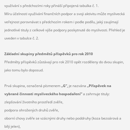
využívání s předchozími roky přináší připojená tabulka č. 1.
Míru účelnosti využívání finančních podpor a svoji aktivitu může myslivecká
veřejnost porovnávat s předchozím rokem i podle podílu, jaký zaujímají
jednotlivé tituly z celkové výše podpory poskytnuté do myslivosti. Přehled je
uveden v tabulce č. 2.
Základní skupiny předmětů příspěvků pro rok 2010
Předměty příspěvků zůstávají pro rok 2010 opět rozděleny do dvou skupin,
jako tomu bylo doposud.
Prvá skupina, označená písmenem
„G“,
je nazvána
„Příspěvek na
vybrané činnosti mysliveckého hospodaření“
a zahrnuje tituly:
zlepšování životního prostředí zvěře,
podpora ohrožených druhů zvěře,
oborní chovy zvěře se vzácnými druhy nebo poddruhy (koza bezoárová a
bílý jelen),