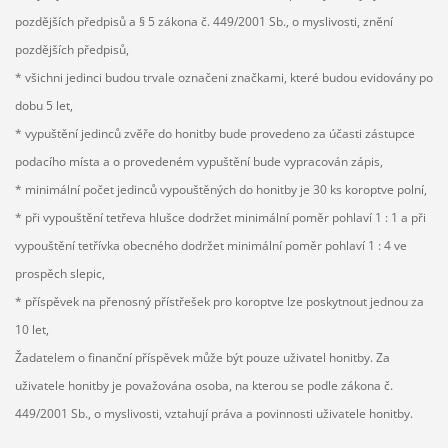
pozdějších předpisů a § 5 zákona č. 449/2001 Sb., o myslivosti, znění
pozdějších předpisů,
* všichni jedinci budou trvale označeni značkami, které budou evidovány po
dobu 5 let,
* vypuštění jedinců zvěře do honitby bude provedeno za účasti zástupce
podacího místa a o provedeném vypuštění bude vypracován zápis,
* minimální počet jedinců vypouštěných do honitby je 30 ks koroptve polní,
* při vypouštění tetřeva hlušce dodržet minimální poměr pohlaví 1 : 1 a při
vypouštění tetřívka obecného dodržet minimální poměr pohlaví 1 : 4 ve
prospěch slepic,
* příspěvek na přenosný přístřešek pro koroptve lze poskytnout jednou za
10 let,
Žadatelem o finanční příspěvek může být pouze uživatel honitby. Za
uživatele honitby je považována osoba, na kterou se podle zákona č.
449/2001 Sb., o myslivosti, vztahují práva a povinnosti uživatele honitby.