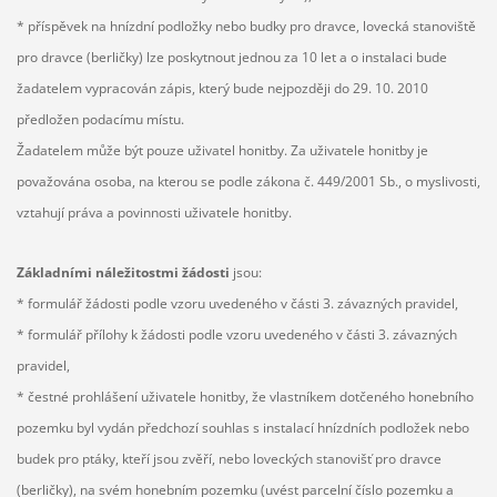
* příspěvek na hnízdní podložky nebo budky pro dravce, lovecká stanoviště
pro dravce (berličky) lze poskytnout jednou za 10 let a o instalaci bude
žadatelem vypracován zápis, který bude nejpozději do 29. 10. 2010
předložen podacímu místu.
Žadatelem může být pouze uživatel honitby. Za uživatele honitby je
považována osoba, na kterou se podle zákona č. 449/2001 Sb., o myslivosti,
vztahují práva a povinnosti uživatele honitby.
Základními náležitostmi žádosti
jsou:
* formulář žádosti podle vzoru uvedeného v části 3. závazných pravidel,
* formulář přílohy k žádosti podle vzoru uvedeného v části 3. závazných
pravidel,
* čestné prohlášení uživatele honitby, že vlastníkem dotčeného honebního
pozemku byl vydán předchozí souhlas s instalací hnízdních podložek nebo
budek pro ptáky, kteří jsou zvěří, nebo loveckých stanovišť pro dravce
(berličky), na svém honebním pozemku (uvést parcelní číslo pozemku a