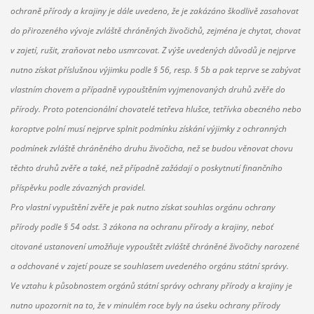
ochraně přírody a krajiny je dále uvedeno, že je zakázáno škodlivě zasahovat
do přirozeného vývoje zvláště chráněných živočichů, zejména je chytat, chovat
v zajetí, rušit, zraňovat nebo usmrcovat. Z výše uvedených důvodů je nejprve
nutno získat příslušnou výjimku podle § 56, resp. § 5b a pak teprve se zabývat
vlastním chovem a případně vypouštěním vyjmenovaných druhů zvěře do
přírody. Proto potencionální chovatelé tetřeva hlušce, tetřívka obecného nebo
koroptve polní musí nejprve splnit podmínku získání výjimky z ochranných
podmínek zvláště chráněného druhu živočicha, než se budou věnovat chovu
těchto druhů zvěře a také, než případně zažádají o poskytnutí finančního
příspěvku podle závazných pravidel.
Pro vlastní vypuštění zvěře je pak nutno získat souhlas orgánu ochrany
přírody podle § 54 odst. 3 zákona na ochranu přírody a krajiny, neboť
citované ustanovení umožňuje vypouštět zvláště chráněné živočichy narozené
a odchované v zajetí pouze se souhlasem uvedeného orgánu státní správy.
Ve vztahu k působnostem orgánů státní správy ochrany přírody a krajiny je
nutno upozornit na to, že v minulém roce byly na úseku ochrany přírody