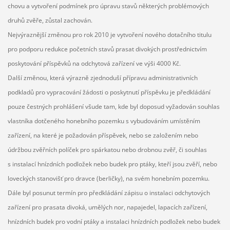
chovu a vytvoření podmínek pro úpravu stavů některých problémových
druhů zvěře, zůstal zachován.
Nejvýraznější změnou pro rok 2010 je vytvoření nového dotačního titulu
pro podporu redukce početních stavů prasat divokých prostřednictvím
poskytování příspěvků na odchytová zařízení ve výši 4000 Kč.
Další změnou, která výrazně zjednoduší přípravu administrativních
podkladů pro vypracování žádosti o poskytnutí příspěvku je předkládání
pouze čestných prohlášení všude tam, kde byl doposud vyžadován souhlas
vlastníka dotčeného honebního pozemku s vybudováním umístěním
zařízení, na které je požadován příspěvek, nebo se založením nebo
údržbou zvěřních políček pro spárkatou nebo drobnou zvěř, či souhlas
s instalací hnízdních podložek nebo budek pro ptáky, kteří jsou zvěří, nebo
loveckých stanovišť pro dravce (berličky), na svém honebním pozemku.
Dále byl posunut termín pro předkládání zápisu o instalaci odchytových
zařízení pro prasata divoká, umělých nor, napajedel, lapacích zařízení,
hnízdních budek pro vodní ptáky a instalaci hnízdních podložek nebo budek