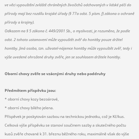
ve věci vypouštění zvláště chráněných živočichů odchovaných v lidské péči do
přírody mají bez rozdílu krajské úřady (§ 77a odst. 5 písm. f) zákona o ochraně
přírody a krajiny).
Odkazem na § 5 zákona č. 449/2001 Sb., o myslivosti, je rozuměno, že podle
odst. 2 tohoto ustanovení může vypouštět zvěř do honitby pouze držitel
honitby. Jiná osoba, tzn. uživatel-nájemce honitby může vypouštět zvěř, tedy i
výše uvedené ohrožené druhy zvěře, jen se souhlasem držitele honitby.
Oborní chovy zvěře se vzácnými druhy nebo poddruhy
Předmětem příspěvku jsou:
* oborní chovy kozy bezoárové,
* oborní chovy bílého jelena.
Příspěvek je poskytován sazbou na technickou jednotku, což je Kč/kus.
Celková výše příspěvku se stanoví součinem sazby a skutečného počtu
kusů zvěře chované k 31. březnu běžného roku, maximálně však do výše