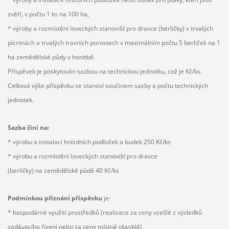
zvěří, v počtu 1 ks na 100 ha,
* výroby a rozmístění loveckých stanovišť pro dravce (berličky) v trvalých
pícninách a trvalých travních porostech v maximálním počtu 5 berliček na 1
ha zemědělské půdy v honitbě.
Příspěvek je poskytován sazbou na technickou jednotku, což je Kč/ks.
Celková výše příspěvku se stanoví součinem sazby a počtu technických
jednotek.
Sazba činí na:
* výrobu a instalaci hnízdních podložek a budek 250 Kč/ks
* výrobu a rozmístění loveckých stanovišť pro dravce
(berličky) na zemědělské půdě 40 Kč/ks
Podmínkou přiznání příspěvku
je:
* hospodárné využití prostředků (realizace za ceny vzešlé z výsledků
zadávacího řízení nebo za ceny místně obvyklé),