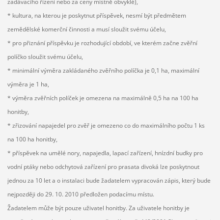
zadávacího řízení nebo za ceny místně obvyklé),
* kultura, na kterou je poskytnut příspěvek, nesmí být předmětem
zemědělské komerční činnosti a musí sloužit svému účelu,
* pro přiznání příspěvku je rozhodující období, ve kterém začne zvěřní
políčko sloužit svému účelu,
* minimální výměra zakládaného zvěřního políčka je 0,1 ha, maximální
výměra je 1 ha,
* výměra zvěřních políček je omezena na maximálně 0,5 ha na 100 ha
honitby,
* zřizování napajedel pro zvěř je omezeno co do maximálního počtu 1 ks
na 100 ha honitby,
* příspěvek na umělé nory, napajedla, lapací zařízení, hnízdní budky pro
vodní ptáky nebo odchytová zařízení pro prasata divoká lze poskytnout
jednou za 10 let a o instalaci bude žadatelem vypracován zápis, který bude
nejpozději do 29. 10. 2010 předložen podacímu místu.
Žadatelem může být pouze uživatel honitby. Za uživatele honitby je