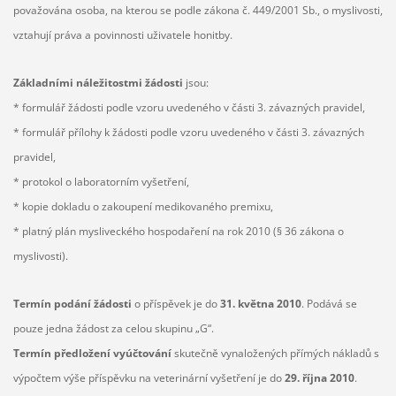
považována osoba, na kterou se podle zákona č. 449/2001 Sb., o myslivosti,
vztahují práva a povinnosti uživatele honitby.
Základními náležitostmi žádosti
jsou:
* formulář žádosti podle vzoru uvedeného v části 3. závazných pravidel,
* formulář přílohy k žádosti podle vzoru uvedeného v části 3. závazných
pravidel,
* protokol o laboratorním vyšetření,
* kopie dokladu o zakoupení medikovaného premixu,
* platný plán mysliveckého hospodaření na rok 2010 (§ 36 zákona o
myslivosti).
Termín podání žádosti
o příspěvek je do
31. května 2010
. Podává se
pouze jedna žádost za celou skupinu „G“.
Termín předložení vyúčtování
skutečně vynaložených přímých nákladů s
výpočtem výše příspěvku na veterinární vyšetření je do
29. října 2010
.