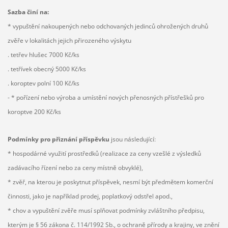
Sazba činí na:
* vypuštění nakoupených nebo odchovaných jedinců ohrožených druhů
zvěře v lokalitách jejich přirozeného výskytu
. tetřev hlušec 7000 Kč/ks
. tetřívek obecný 5000 Kč/ks
. koroptev polní 100 Kč/ks
- * pořízení nebo výroba a umístění nových přenosných přístřešků pro
koroptve 200 Kč/ks
Podmínky pro přiznání příspěvku
jsou následující:
* hospodárné využití prostředků (realizace za ceny vzešlé z výsledků
zadávacího řízení nebo za ceny místně obvyklé),
* zvěř, na kterou je poskytnut příspěvek, nesmí být předmětem komerční
činnosti, jako je například prodej, poplatkový odstřel apod.,
* chov a vypuštění zvěře musí splňovat podmínky zvláštního předpisu,
kterým je § 56 zákona č. 114/1992 Sb., o ochraně přírody a krajiny, ve znění