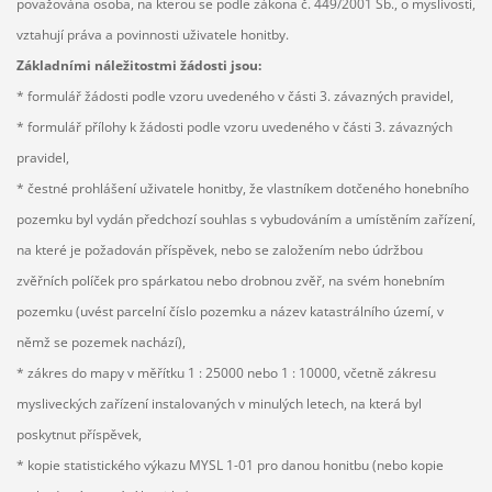
považována osoba, na kterou se podle zákona č. 449/2001 Sb., o myslivosti,
vztahují práva a povinnosti uživatele honitby.
Základními náležitostmi žádosti jsou:
* formulář žádosti podle vzoru uvedeného v části 3. závazných pravidel,
* formulář přílohy k žádosti podle vzoru uvedeného v části 3. závazných
pravidel,
* čestné prohlášení uživatele honitby, že vlastníkem dotčeného honebního
pozemku byl vydán předchozí souhlas s vybudováním a umístěním zařízení,
na které je požadován příspěvek, nebo se založením nebo údržbou
zvěřních políček pro spárkatou nebo drobnou zvěř, na svém honebním
pozemku (uvést parcelní číslo pozemku a název katastrálního území, v
němž se pozemek nachází),
* zákres do mapy v měřítku 1 : 25000 nebo 1 : 10000, včetně zákresu
mysliveckých zařízení instalovaných v minulých letech, na která byl
poskytnut příspěvek,
* kopie statistického výkazu MYSL 1-01 pro danou honitbu (nebo kopie