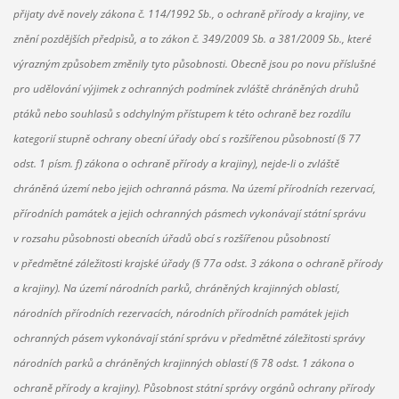
přijaty dvě novely zákona č. 114/1992 Sb., o ochraně přírody a krajiny, ve
znění pozdějších předpisů, a to zákon č. 349/2009 Sb. a 381/2009 Sb., které
výrazným způsobem změnily tyto působnosti. Obecně jsou po novu příslušné
pro udělování výjimek z ochranných podmínek zvláště chráněných druhů
ptáků nebo souhlasů s odchylným přístupem k této ochraně bez rozdílu
kategorií stupně ochrany obecní úřady obcí s rozšířenou působností (§ 77
odst. 1 písm. f) zákona o ochraně přírody a krajiny), nejde-li o zvláště
chráněná území nebo jejich ochranná pásma. Na území přírodních rezervací,
přírodních památek a jejich ochranných pásmech vykonávají státní správu
v rozsahu působnosti obecních úřadů obcí s rozšířenou působností
v předmětné záležitosti krajské úřady (§ 77a odst. 3 zákona o ochraně přírody
a krajiny). Na území národních parků, chráněných krajinných oblastí,
národních přírodních rezervacích, národních přírodních památek jejich
ochranných pásem vykonávají stání správu v předmětné záležitosti správy
národních parků a chráněných krajinných oblastí (§ 78 odst. 1 zákona o
ochraně přírody a krajiny). Působnost státní správy orgánů ochrany přírody