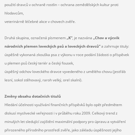
použití dravců v ochraně rostlin – ochrana zemědělských kultur proti
hlodavcům,
veterinárně léčebné akce v chovech zvěře.
Druhá skupina, označená písmenem
„K“
, je nazvána
„Chov a výcvik
národních plemen loveckých psů a loveckých dravců“
a zahrnuje tituly:
úspěšně vykonaná zkouška psa z výkonu v roce podání žádosti o příspěvek
u plemen psů český teriér a český fousek,
úspěšný odchov loveckého dravce vyvedeného z umělého chovu (jestřáb
lesní, sokol stěhovavý, raroh velký, orel skalní).
Změny obsahu dotačních titulů
Hledání účelnosti využívání finančních příspěvků bylo opět předmětem
diskusí myslivecké veřejnosti i v průběhu roku 2009. Celkový trend z
minulých let sledující zajištění maximální podpory pro úpravu a vytváření
přirozeného přírodního prostředí zvěře, jako základu úspěšnosti jejího