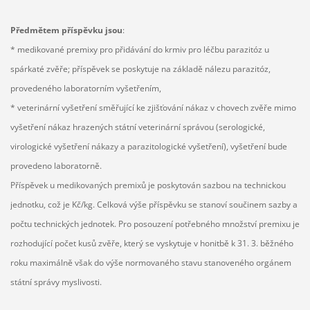
Předmětem příspěvku
jsou
:
* medikované premixy pro přidávání do krmiv pro léčbu parazitóz u
spárkaté zvěře; příspěvek se poskytuje na základě nálezu parazitóz,
provedeného laboratorním vyšetřením,
* veterinární vyšetření směřující ke zjišťování nákaz v chovech zvěře mimo
vyšetření nákaz hrazených státní veterinární správou (serologické,
virologické vyšetření nákazy a parazitologické vyšetření), vyšetření bude
provedeno laboratorně.
Příspěvek u medikovaných premixů je poskytován sazbou na technickou
jednotku, což je Kč/kg. Celková výše příspěvku se stanoví součinem sazby a
počtu technických jednotek. Pro posouzení potřebného množství premixu je
rozhodující počet kusů zvěře, který se vyskytuje v honitbě k 31. 3. běžného
roku maximálně však do výše normovaného stavu stanoveného orgánem
státní správy myslivosti.