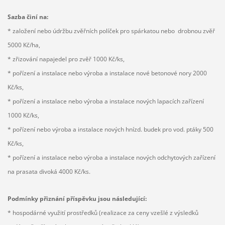
Sazba činí na:
* založení nebo údržbu zvěřních políček pro spárkatou nebo drobnou zvěř
5000 Kč/ha,
* zřizování napajedel pro zvěř 1000 Kč/ks,
* pořízení a instalace nebo výroba a instalace nové betonové nory 2000
Kč/ks,
* pořízení a instalace nebo výroba a instalace nových lapacích zařízení
1000 Kč/ks,
* pořízení nebo výroba a instalace nových hnízd. budek pro vod. ptáky 500
Kč/ks,
* pořízení a instalace nebo výroba a instalace nových odchytových zařízení
na prasata divoká 4000 Kč/ks.
Podmínky přiznání příspěvku jsou následující:
* hospodárné využití prostředků (realizace za ceny vzešlé z výsledků