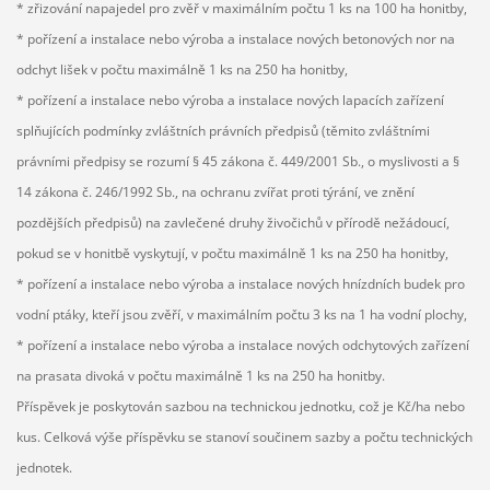
* zřizování napajedel pro zvěř v maximálním počtu 1 ks na 100 ha honitby,
* pořízení a instalace nebo výroba a instalace nových betonových nor na
odchyt lišek v počtu maximálně 1 ks na 250 ha honitby,
* pořízení a instalace nebo výroba a instalace nových lapacích zařízení
splňujících podmínky zvláštních právních předpisů (těmito zvláštními
právními předpisy se rozumí § 45 zákona č. 449/2001 Sb., o myslivosti a §
14 zákona č. 246/1992 Sb., na ochranu zvířat proti týrání, ve znění
pozdějších předpisů) na zavlečené druhy živočichů v přírodě nežádoucí,
pokud se v honitbě vyskytují, v počtu maximálně 1 ks na 250 ha honitby,
* pořízení a instalace nebo výroba a instalace nových hnízdních budek pro
vodní ptáky, kteří jsou zvěří, v maximálním počtu 3 ks na 1 ha vodní plochy,
* pořízení a instalace nebo výroba a instalace nových odchytových zařízení
na prasata divoká v počtu maximálně 1 ks na 250 ha honitby.
Příspěvek je poskytován sazbou na technickou jednotku, což je Kč/ha nebo
kus. Celková výše příspěvku se stanoví součinem sazby a počtu technických
jednotek.