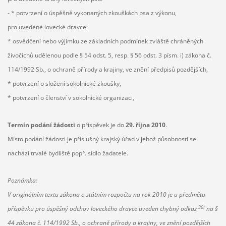
- * potvrzení o úspěšně vykonaných zkouškách psa z výkonu,
pro uvedené lovecké dravce:
* osvědčení nebo výjimku ze základních podmínek zvláště chráněných
živočichů udělenou podle § 54 odst. 5, resp. § 56 odst. 3 písm. i) zákona č.
114/1992 Sb., o ochraně přírody a krajiny, ve znění předpisů pozdějších,
* potvrzení o složení sokolnické zkoušky,
* potvrzení o členství v sokolnické organizaci,
Termín podání žádosti
o příspěvek je do
29. října 2010
.
Místo podání žádosti je příslušný krajský úřad v jehož působnosti se
nachází trvalé bydliště popř. sídlo žadatele.
Poznámka:
V originálním textu zákona o státním rozpočtu na rok 2010 je u předmětu
30)
příspěvku pro úspěšný odchov loveckého dravce uveden chybný odkaz
na §
44 zákona č. 114/1992 Sb., o ochraně přírody a krajiny, ve znění pozdějších