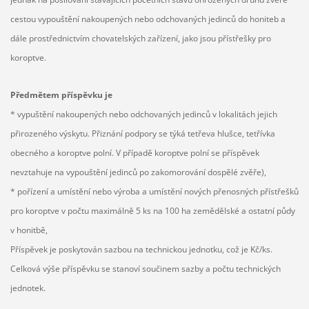
cestou vypouštění nakoupených nebo odchovaných jedinců do honiteb a
dále prostřednictvím chovatelských zařízení, jako jsou přístřešky pro
koroptve.
Předmětem příspěvku je
* vypuštění nakoupených nebo odchovaných jedinců v lokalitách jejich
přirozeného výskytu. Přiznání podpory se týká tetřeva hlušce, tetřívka
obecného a koroptve polní. V případě koroptve polní se příspěvek
nevztahuje na vypouštění jedinců po zakomorování dospělé zvěře),
* pořízení a umístění nebo výroba a umístění nových přenosných přístřešků
pro koroptve v počtu maximálně 5 ks na 100 ha zemědělské a ostatní půdy
v honitbě,
Příspěvek je poskytován sazbou na technickou jednotku, což je Kč/ks.
Celková výše příspěvku se stanoví součinem sazby a počtu technických
jednotek.