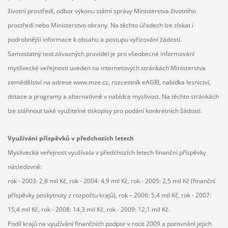
životní prostředí, odbor výkonu státní správy Ministerstva životního
prostředí nebo Ministerstvo obrany. Na těchto úřadech lze získat i
podrobnější informace k obsahu a postupu vyřizování žádostí.
Samostatný text závazných pravidel je pro všeobecné informování
myslivecké veřejnosti uveden na internetových stránkách Ministerstva
zemědělství na adrese www.mze.cz, rozcestník eAGRI, nabídka lesnictví,
dotace a programy a alternativně v nabídce myslivost. Na těchto stránkách
lze stáhnout také využitelné tiskopisy pro podání konkrétních žádostí.
Využívání příspěvků v předchozích letech
Myslivecká veřejnost využívala v předchozích letech finanční příspěvky
následovně:
rok - 2003: 2,8 mil Kč, rok - 2004: 4,9 mil Kč, rok - 2005: 2,5 mil Kč (finanční
příspěvky poskytnuty z rozpočtu krajů), rok – 2006: 5,4 mil Kč, rok - 2007:
15,4 mil Kč, rok - 2008: 14,3 mil Kč, rok - 2009: 12,1 mil Kč.
Podíl krajů na využívání finančních podpor v roce 2009 a porovnání jejich