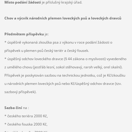
Místo podání žádosti
je příslušný krajský úřad.
Chov a výcvik národních plemen loveckých psů a loveckých dravců
Předmětem příspěvku
je:
* úspěšně vykonaná zkouška psa z výkonu v roce podání žádosti o
příspěvek u plemen psů český teriér a český fousek.
* úspěšný odchov loveckého dravce (§ 44 zákona o myslivosti) vyvedeného
z umělého chovu (jestřáb lesní, sokol stěhovavý, raroh velký, orel skalní).
Příspěvek je poskytován sazbou na technickou jednotku, což je Kč/zkoušku
u národních plemen loveckých psů nebo Kč/úspěšný odchov dravce (tzv.
sazbový příspěvek).
Sazba činí
na :
* českého teriéra 2000 Kč,
* českého fouska 2000 Kč,