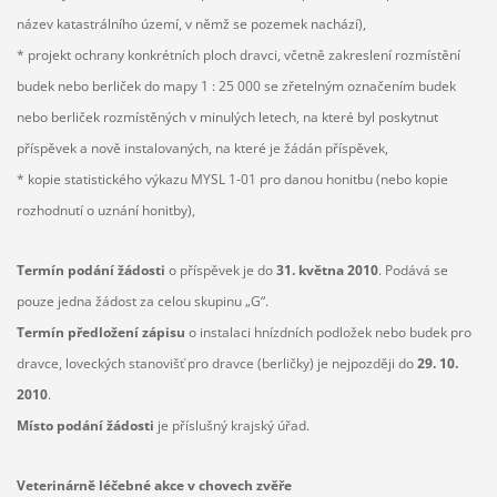
název katastrálního území, v němž se pozemek nachází),
* projekt ochrany konkrétních ploch dravci, včetně zakreslení rozmístění
budek nebo berliček do mapy 1 : 25 000 se zřetelným označením budek
nebo berliček rozmístěných v minulých letech, na které byl poskytnut
příspěvek a nově instalovaných, na které je žádán příspěvek,
* kopie statistického výkazu MYSL 1-01 pro danou honitbu (nebo kopie
rozhodnutí o uznání honitby),
Termín podání žádosti
o příspěvek je do
31. května 2010
. Podává se
pouze jedna žádost za celou skupinu „G“.
Termín předložení zápisu
o instalaci hnízdních podložek nebo budek pro
dravce, loveckých stanovišť pro dravce (berličky) je nejpozději do
29. 10.
2010
.
Místo podání žádosti
je příslušný krajský úřad.
Veterinárně léčebné akce v chovech zvěře