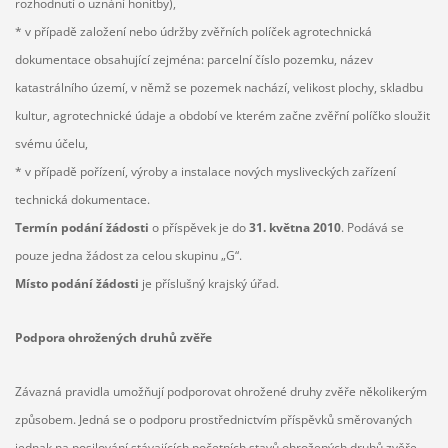
rozhodnutí o uznání honitby),
* v případě založení nebo údržby zvěřních políček agrotechnická
dokumentace obsahující zejména: parcelní číslo pozemku, název
katastrálního území, v němž se pozemek nachází, velikost plochy, skladbu
kultur, agrotechnické údaje a období ve kterém začne zvěřní políčko sloužit
svému účelu,
* v případě pořízení, výroby a instalace nových mysliveckých zařízení
technická dokumentace.
Termín podání žádosti
o příspěvek je do
31. května 2010
. Podává se
pouze jedna žádost za celou skupinu „G“.
Místo podání žádosti
je příslušný krajský úřad.
Podpora ohrožených druhů zvěře
Závazná pravidla umožňují podporovat ohrožené druhy zvěře několikerým
způsobem. Jedná se o podporu prostřednictvím příspěvků směrovaných
jednak na posilování stávajících početních stavů ohrožených druhů zvěře