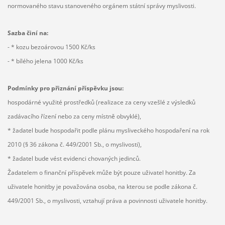
normovaného stavu stanoveného orgánem státní správy myslivosti.
Sazba činí na:
- * kozu bezoárovou 1500 Kč/ks
- * bílého jelena 1000 Kč/ks
Podmínky pro přiznání příspěvku jsou:
hospodárné využité prostředků (realizace za ceny vzešlé z výsledků
zadávacího řízení nebo za ceny místně obvyklé),
* žadatel bude hospodařit podle plánu mysliveckého hospodaření na rok
2010 (§ 36 zákona č. 449/2001 Sb., o myslivosti),
* žadatel bude vést evidenci chovaných jedinců.
Žadatelem o finanční příspěvek může být pouze uživatel honitby. Za
uživatele honitby je považována osoba, na kterou se podle zákona č.
449/2001 Sb., o myslivosti, vztahují práva a povinnosti uživatele honitby.