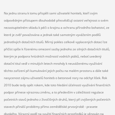
Na jednu stranu k tomu přispěli sami uživatelé honiteb, kteří svým
odpovědným přístupem dlouhodobě přesvědčují ostatní veřejnost o svém
nezastupitelném vkladu k péči o krajinu a ochranu přírodního bohatství, ze
které je zvěř považována a jednak také samotným vyvážením podílů
jednotlivých dotačních titulů. Mírný pokles celkově vyplacených dotací lze
přičíst spíše k řízenému omezení sazby jednoho ze silných dotačních titulů,
kterým je podpora hnízdních možností vodních ptáků, neboť uvedený
dotační titul vedl v minulých letech mnohdy k neuváženému využívání
těchto zařízení při kumulování jejich počtu na malém prostoru a dále také
nasycenost zájmu uživatelů honiteb o betonové nory na odchyt lišek. Rok
2010 bude tedy opět rokem, kde toto hledání účelnosti využívání finančních
podpor přinese výraznou změnu, a to především v záležitosti regulace
početních stavů jednoho z živočišných druhů, který při zvýšených početních
stavech přináší problémy přímo zemědělské prvovýrobě - prasete
divokého. Výrazný podíl na využití finančních prostředků je věnován na