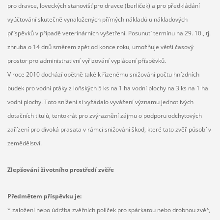
pro dravce, loveckých stanovišť pro dravce (berliček) a pro předkládání
vyúčtování skutečně vynaložených přímých nákladů u nákladových
příspěvků v případě veterinárních vyšetření. Posunutí termínu na 29. 10., tj.
zhruba o 14 dnů směrem zpět od konce roku, umožňuje větší časový
prostor pro administrativní vyřizování vyplácení příspěvků.
V roce 2010 dochází opětně také k řízenému snižování počtu hnízdních
budek pro vodní ptáky z loňských 5 ks na 1 ha vodní plochy na 3 ks na 1 ha
vodní plochy. Toto snížení si vyžádalo vyvážení významu jednotlivých
dotačních titulů, tentokrát pro zvýraznění zájmu o podporu odchytových
zařízení pro divoká prasata v rámci snižování škod, které tato zvěř působí v
zemědělství.
Zlepšování životního prostředí zvěře
Předmětem příspěvku je:
* založení nebo údržba zvěřních políček pro spárkatou nebo drobnou zvěř,