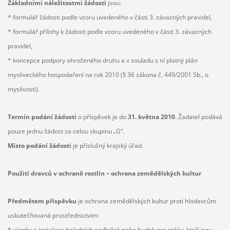
Základními náležitostmi žádosti
jsou:
* formulář žádosti podle vzoru uvedeného v části 3. závazných pravidel,
* formulář přílohy k žádosti podle vzoru uvedeného v části 3. závazných
pravidel,
* koncepce podpory ohroženého druhu a v souladu s ní platný plán
mysliveckého hospodaření na rok 2010 (§ 36 zákona č. 449/2001 Sb., o
myslivosti).
Termín podání žádosti
o příspěvek je do
31. května 2010
. Žadatel podává
pouze jednu žádost za celou skupinu „G“.
Místo podání žádosti
je příslušný krajský úřad.
Použití dravců v ochraně rostlin – ochrana zemědělských kultur
Předmětem příspěvku
je ochrana zemědělských kultur proti hlodavcům
uskutečňovaná prostřednictvím:
* výroby a instalace hnízdních podložek nebo budek pro ptáky, kteří jsou