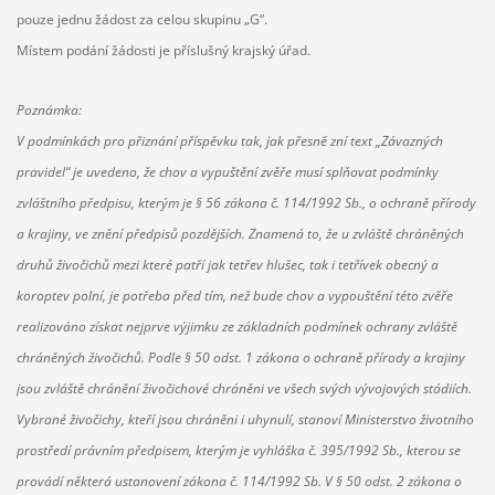
pouze jednu žádost za celou skupinu „G“.
Místem podání žádosti je příslušný krajský úřad.
Poznámka:
V podmínkách pro přiznání příspěvku tak, jak přesně zní text „Závazných
pravidel“ je uvedeno, že chov a vypuštění zvěře musí splňovat podmínky
zvláštního předpisu, kterým je § 56 zákona č. 114/1992 Sb., o ochraně přírody
a krajiny, ve znění předpisů pozdějších. Znamená to, že u zvláště chráněných
druhů živočichů mezi které patří jak tetřev hlušec, tak i tetřívek obecný a
koroptev polní, je potřeba před tím, než bude chov a vypouštění této zvěře
realizováno získat nejprve výjimku ze základních podmínek ochrany zvláště
chráněných živočichů. Podle § 50 odst. 1 zákona o ochraně přírody a krajiny
jsou zvláště chránění živočichové chráněni ve všech svých vývojových stádiích.
Vybrané živočichy, kteří jsou chráněni i uhynulí, stanoví Ministerstvo životního
prostředí právním předpisem, kterým je vyhláška č. 395/1992 Sb., kterou se
provádí některá ustanovení zákona č. 114/1992 Sb. V § 50 odst. 2 zákona o