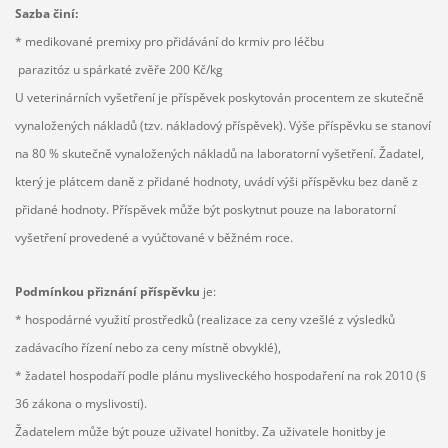
Sazba činí:
* medikované premixy pro přidávání do krmiv pro léčbu
parazitóz u spárkaté zvěře 200 Kč/kg
U veterinárních vyšetření je příspěvek poskytován procentem ze skutečně
vynaložených nákladů (tzv. nákladový příspěvek). Výše příspěvku se stanoví
na 80 % skutečně vynaložených nákladů na laboratorní vyšetření. Žadatel,
který je plátcem daně z přidané hodnoty, uvádí výši příspěvku bez daně z
přidané hodnoty. Příspěvek může být poskytnut pouze na laboratorní
vyšetření provedené a vyúčtované v běžném roce.
Podmínkou přiznání příspěvku
je:
* hospodárné využití prostředků (realizace za ceny vzešlé z výsledků
zadávacího řízení nebo za ceny místně obvyklé),
* žadatel hospodaří podle plánu mysliveckého hospodaření na rok 2010 (§
36 zákona o myslivosti).
Žadatelem může být pouze uživatel honitby. Za uživatele honitby je