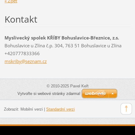
« Zpět
Kontakt
Myslivecký spolek KŘÍBY Bohuslavice-Březnice, z.s.
Bohuslavice u Zlína č.p. 304, 763 51 Bohuslavice u Zlína
+420777833366
mskriby@
seznam.c
z
© 2010-2025 Pavel Keřt
Vytvořte si webové stránky zdarma!
Zobrazit:
Mobilní verzi
|
Standardní verzi