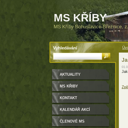
MS KŘÍBY
MS Kříby Bohuslavice-Březnice, z.
Vyhledávání
Úvo
Ja
01.0
Jak
AKTUALITY
MS KŘIBY
Zpě
KONTAKT
KALENDÁŘ AKCÍ
ČLENOVÉ MS