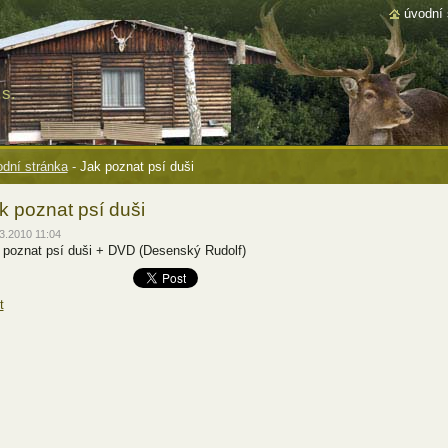
úvodní 
s.
dní stránka
-
Jak poznat psí duši
k poznat psí duši
3.2010 11:04
 poznat psí duši + DVD (Desenský Rudolf)
t