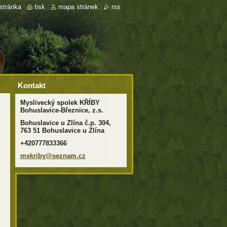
stránka
|
tisk
|
mapa stránek
|
rss
Kontakt
Myslivecký spolek KŘÍBY
Bohuslavice-Březnice, z.s.
Bohuslavice u Zlína č.p. 304,
763 51 Bohuslavice u Zlína
+420777833366
mskriby@
seznam.c
z