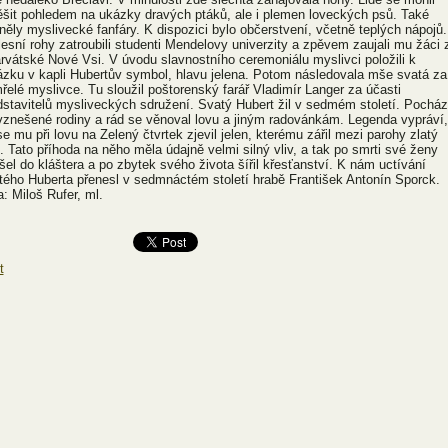
ěšit pohledem na ukázky dravých ptáků, ale i plemen loveckých psů. Také
něly myslivecké fanfáry. K dispozici bylo občerstvení, včetně teplých nápojů.
lesní rohy zatroubili studenti Mendelovy univerzity a zpěvem zaujali mu žáci 
rvátské Nové Vsi. V úvodu slavnostního ceremoniálu myslivci položili k
ázku v kapli Hubertův symbol, hlavu jelena. Potom následovala mše svatá za
řelé myslivce. Tu sloužil poštorenský farář Vladimír Langer za účasti
dstavitelů mysliveckých sdružení. Svatý Hubert žil v sedmém století. Pocház
vznešené rodiny a rád se věnoval lovu a jiným radovánkám. Legenda vypráví,
se mu při lovu na Zelený čtvrtek zjevil jelen, kterému zářil mezi parohy zlatý
ž. Tato příhoda na něho měla údajně velmi silný vliv, a tak po smrti své ženy
šel do kláštera a po zbytek svého života šířil křesťanství. K nám uctívání
tého Huberta přenesl v sedmnáctém století hrabě František Antonín Sporck.
a: Miloš Rufer, ml.
t