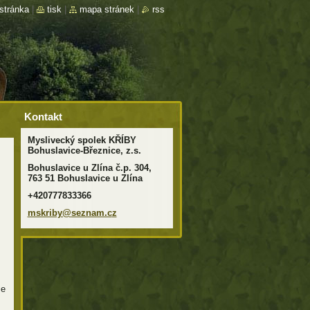
stránka
|
tisk
|
mapa stránek
|
rss
Kontakt
Myslivecký spolek KŘÍBY
Bohuslavice-Březnice, z.s.
Bohuslavice u Zlína č.p. 304,
763 51 Bohuslavice u Zlína
+420777833366
mskriby@
seznam.c
z
še