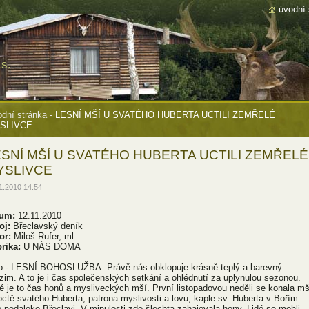
úvodní 
s.
dní stránka
-
LESNÍ MŠÍ U SVATÉHO HUBERTA UCTILI ZEMŘELÉ
SLIVCE
SNÍ MŠÍ U SVATÉHO HUBERTA UCTILI ZEMŘELÉ
YSLIVCE
1.2010 14:54
um:
12.11.2010
oj:
Břeclavský deník
or:
Miloš Rufer, ml.
rika:
U NÁS DOMA
o - LESNÍ BOHOSLUŽBA. Právě nás obklopuje krásně teplý a barevný
zim. A to je i čas společenských setkání a ohlédnutí za uplynulou sezonou.
é je to čas honů a mysliveckých mší. První listopadovou neděli se konala m
octě svatého Huberta, patrona myslivosti a lovu, kaple sv. Huberta v Bořím
e nedaleko Břeclavi. V minulosti zde šlechta zahajovala hony. Lidé se mohli