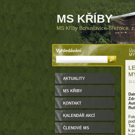
MS KŘÍBY
MS Kříby Bohuslavice-Březnice, z.
Vyhledávání
Úvo
MY
LE
M
AKTUALITY
15.1
MS KŘIBY
Dat
Zdr
KONTAKT
Aut
Rub
KALENDÁŘ AKCÍ
Fot
pod
Tak
ČLENOVÉ MS
k p
les