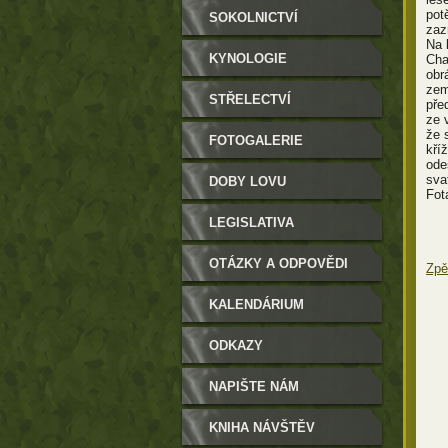
pot
SOKOLNICTVÍ
zaz
Na 
KYNOLOGIE
Cha
obr
zem
STŘELECTVÍ
pře
ze 
že 
FOTOGALERIE
kří
ode
sva
DOBY LOVU
Fot
LEGISLATIVA
OTÁZKY A ODPOVĚDI
Zpě
KALENDÁRIUM
ODKAZY
NAPIŠTE NÁM
KNIHA NÁVŠTĚV