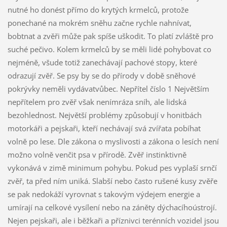
nutné ho donést přímo do krytých krmelců, protože
ponechané na mokrém sněhu začne rychle nahnívat,
bobtnat a zvěři může pak spíše uškodit. To platí zvláště pro
suché pečivo. Kolem krmelců by se měli lidé pohybovat co
nejméně, všude totiž zanechávají pachové stopy, které
odrazují zvěř. Se psy by se do přírody v době sněhové
pokrývky neměli vydávatvůbec. Nepřítel číslo 1 Největším
nepřítelem pro zvěř však nenímráza sníh, ale lidská
bezohlednost. Největší problémy způsobují v honitbách
motorkáři a pejskaři, kteří nechávají svá zvířata pobíhat
volně po lese. Dle zákona o myslivosti a zákona o lesích není
možno volně venčit psa v přírodě. Zvěř instinktivně
vykonává v zimě minimum pohybu. Pokud pes vyplaší srnčí
zvěř, ta před ním uniká. Slabší nebo často rušené kusy zvěře
se pak nedokáží vyrovnat s takovým výdejem energie a
umírají na celkové vysílení nebo na záněty dýchacíhoústrojí.
Nejen pejskaři, ale i běžkaři a příznivci terénních vozidel jsou