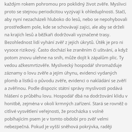
každým rokem pohromou pro poklidný život zvěře. Myslivci
proto se stejnou periodicitou vyzývají k ohleduplnosti. Stačí,
aby nyní nezacházeli hluboko do lesů, nebo se nepohybovali
prostředkem pole, kde se schovávají zajíci, ale aby se drželi
na krajích lesů a běžkaři dodržovali vyznačené trasy.
Bezohlednost lidí vyhání zvěř z jejích úkrytů. Útěk je pro ni
vysoce rizikový. Často dochází ke zraněním či uštvání, a když
potom znovu ulehne na sníh, může dojít k zápalům plic. Ty
vedou ažkesmrtizvěře. Myslivecký hospodář shromažďuje
záznamy o lovu zvěře a jejím úhynu, evidenci vydaných
plomb a lístků o původu zvěře, evidenci o nakládání se zvěří
a zvěřinou. Podle dispozic státní správy myslivosti podává
hlášení o průběhu lovu. Hospodář dbá na dodržování klidu v
honitbě, zejména v okolí krmných zařízení. Stará se rovněž o
citlivé vysvětlení veřejnosti, že procházka s volně
pobíhajícím psem je v tomto období pro zvěř velmi
nebezpečná. Pokud je vyšší sněhová pokrývka, raději