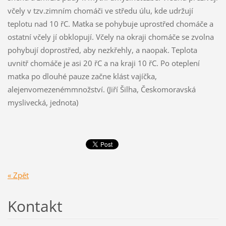
včely v tzv.zimním chomáči ve středu úlu, kde udržují
teplotu nad 10 řC. Matka se pohybuje uprostřed chomáče a
ostatní včely jí obklopují. Včely na okraji chomáče se zvolna
pohybují doprostřed, aby nezkřehly, a naopak. Teplota
uvnitř chomáče je asi 20 řC a na kraji 10 řC. Po oteplení
matka po dlouhé pauze začne klást vajíčka,
alejenvomezenémmnožství. (Jiří Šilha, Českomoravská
myslivecká, jednota)
« Zpět
Kontakt