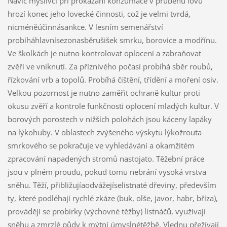
Navíc myslivci při prokázání konzumace v průběhu lovu
hrozí konec jeho lovecké činnosti, což je velmi tvrdá,
nicméněúčinnásankce. V lesním semenářství
probíháhlavnísezonasběrušišek smrku, borovice a modřínu.
Ve školkách je nutno kontrolovat oplocení a zabraňovat
zvěři ve vniknutí. Za příznivého počasí probíhá sběr roubů,
řízkování vrb a topolů. Probíhá čištění, třídění a moření osiv.
Velkou pozornost je nutno zaměřit ochraně kultur proti
okusu zvěří a kontrole funkčnosti oplocení mladých kultur. V
borových porostech v nižších polohách jsou káceny lapáky
na lýkohuby. V oblastech zvýšeného výskytu lýkožrouta
smrkového se pokračuje ve vyhledávání a okamžitém
zpracování napadených stromů nastojato. Těžební práce
jsou v plném proudu, pokud tomu nebrání vysoká vrstva
sněhu. Těží, přibližujíaodvážejíselistnaté dřeviny, především
ty, které podléhají rychlé zkáze (buk, olše, javor, habr, bříza),
provádějí se probírky (výchovné těžby) listnáčů, využívají
sněhu a zmrzlé půdy k mýtní úmyslnétěžbě. Vlednu přežívají