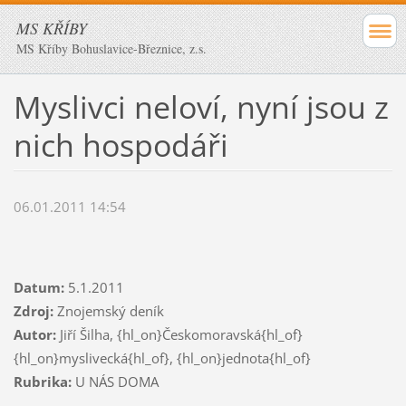
MS KŘÍBY
MS Kříby Bohuslavice-Březnice, z.s.
Myslivci neloví, nyní jsou z
nich hospodáři
06.01.2011 14:54
Datum:
5.1.2011
Zdroj:
Znojemský deník
Autor:
Jiří Šilha, {hl_on}Českomoravská{hl_of}
{hl_on}myslivecká{hl_of}, {hl_on}jednota{hl_of}
Rubrika:
U NÁS DOMA