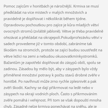
Pomoc zajícům v honitbách je náročnější. Krmiva se musí
předkládat na více místech v malých množstvích a
pravidelně je doplňovat i několikrát během týdne.
Opravdovou pochoutkou pro zajíce je kůra mladých větví
ovocných stromů (zvláště jabloně). Větve je třeba pravidelně
ořezávat a překládat na okrajepolí.Pokudprořezávku větví v
sadech provedeme již v tomto období, zabráníme tak
škodám na stromcích, protože se zajíci budou soustředit na
větve ležící na zemi a nebudou okusovatkmínkystromků.
Bažantům je zapotřebí doplňovat do zásypů obilí, spolu se
zadinou. Zásadou by mělo být, aby v zásypech bylo vždy
přiměřené množství potravy k počtu stavů drobné zvěře v
honitbě. Po navlhnutí může zrno rychle zplesnivět a pak
zvěři škodit. Kachny se dají přikrmovat na ledě nebo v
zásypech na okraji vodních ploch. Často s přikrmováním
zvěře pomáhá i veřejnost. Při tom se však dopouští mnoha
chyb. Zásadně nelze krmiva ponechávat na sněhu, ale je