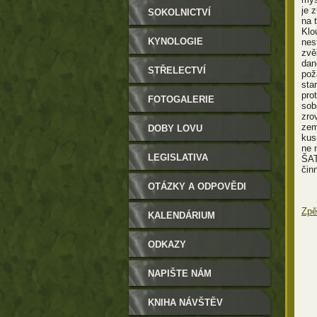
je 
SOKOLNICTVÍ
na 
Klo
KYNOLOGIE
nes
zvě
dan
STŘELECTVÍ
pož
sta
pro
FOTOGALERIE
sob
zro
zem
DOBY LOVU
kus
ne 
LEGISLATIVA
ŠAT
čin
OTÁZKY A ODPOVĚDI
Zpě
KALENDÁRIUM
ODKAZY
NAPIŠTE NÁM
KNIHA NÁVŠTĚV