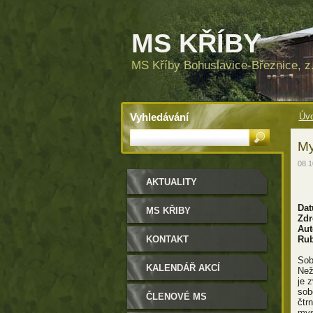
MS KŘÍBY
MS Kříby Bohuslavice-Březnice, z.
Vyhledávání
Úvo
My
08.1
AKTUALITY
Dat
MS KŘIBY
Zdr
Aut
KONTAKT
Rub
Sob
KALENDÁŘ AKCÍ
Než
je 
sob
ČLENOVÉ MS
čtr
mys