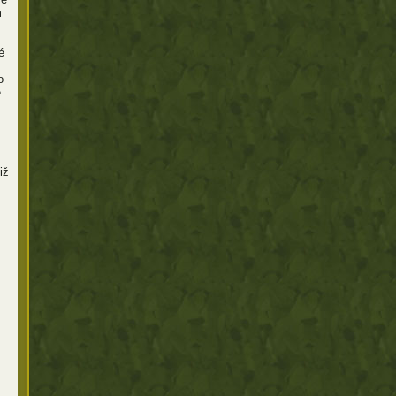
m
é
o
ě
iž