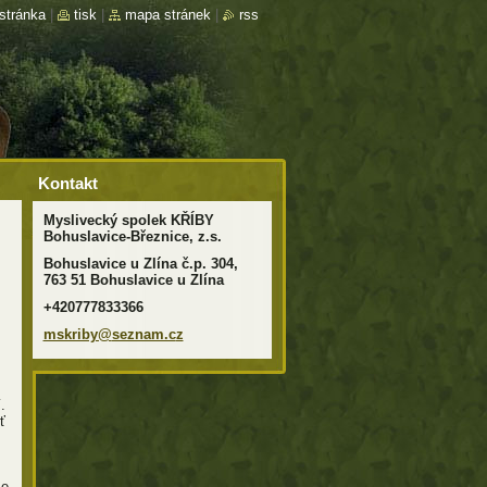
stránka
|
tisk
|
mapa stránek
|
rss
Kontakt
Myslivecký spolek KŘÍBY
Bohuslavice-Březnice, z.s.
Bohuslavice u Zlína č.p. 304,
763 51 Bohuslavice u Zlína
+420777833366
mskriby@
seznam.c
z
.
ť
že