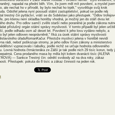
zraněný, napadal na přední běh. Vím, že jsem měl mít povolení, a myslel jse
to, ale nechat ho v přírodě, by bylo nechat ho trpět," vysvětluje svůj krok
uda. Odstřel jelena nyní posoudí státní zastupitelství, pokud se podle něj
tal trestný čin pytláctví, vrátí se do Soběslavi jako přestupek. "Odlov trofejov
ře, pro kterou není skladba honitby vhodná, je možný jen do stáří dvou let
ého druhu. Pro odlov samčí zvěře starší nebo poraněné je podle zákona nutn
ádat příslušný orgán státní správy myslivosti. V tomto případě byl jelen určit
rší, podle odhadu osm až deset let. Povolení k jeho lovu vydáno nebylo, a
to byl jelen odloven neoprávněně," říká za úsek státní správy myslivosti
ěslavského úřaduRomanKačur. Přestože myslivci jelena v honitbě nevidí
vna rádi, neboť poškozuje stromy, je jeho odlov řízen zákony a ministerstvo
ědělství vypracovalo i tabulky, podle nichž se určuje hodnota odloveného
u. Lovná hodnota čtrnácteráka ze Zálší je tak podle nich 29 tisíc korun, tedy j
nepatrná. Cena prodaného masa by měla být kolem dvanácti tisíc (ALENA
ROVÁ) --- Sankce Trestný čin: odnětí svobody až na dva roky, zákaz
nosti. Přestupek: pokuta do 8 tisíc a zákaz činnosti na jeden rok.
t