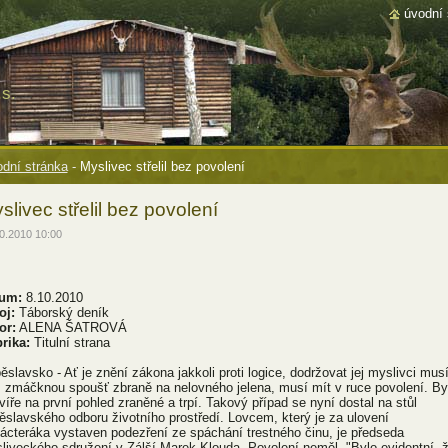
úvodní 
s.
dní stránka
-
Myslivec střelil bez povolení
slivec střelil bez povolení
0.2010 10:00
um:
8.10.2010
oj:
Táborský deník
or:
ALENA ŠATROVÁ
rika:
Titulní strana
ěslavsko - Ať je znění zákona jakkoli proti logice, dodržovat jej myslivci musí
 zmáčknou spoušť zbraně na nelovného jelena, musí mít v ruce povolení. By
zvíře na první pohled zraněné a trpí. Takový případ se nyní dostal na stůl
ěslavského odboru životního prostředí. Lovcem, který je za ulovení
nácteráka vystaven podezření ze spáchání trestného činu, je předseda
liveckého sdružení v Zálší Marek Klouda. Povolení neměl. "Bylo evidentní, 