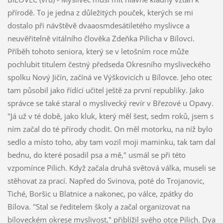
přírodě. To je jedna z důležitých pouček, kterých se mi
dostalo při návštěvě dvaaosmdesátiletého myslivce a
neuvěřitelně vitálního člověka Zdeňka Pilicha v Bílovci.
Příběh tohoto seniora, který se v letošním roce může
pochlubit titulem čestný předseda Okresního mysliveckého
spolku Nový Jičín, začíná ve Výškovicích u Bílovce. Jeho otec
tam působil jako řídící učitel ještě za první republiky. Jako
správce se také staral o myslivecký revír v Březové u Opavy.
"Já už v té době, jako kluk, který měl šest, sedm roků, jsem s
ním začal do té přírody chodit. On měl motorku, na níž bylo
sedlo a místo toho, aby tam vozil moji maminku, tak tam dal
bednu, do které posadil psa a mě," usmál se při této
vzpomínce Pilich. Když začala druhá světová válka, museli se
stěhovat za prací. Napřed do Svinova, poté do Trojanovic,
Tiché, Boršic u Blatnice a nakonec, po válce, zpátky do
Bílova. "Stal se ředitelem školy a začal organizovat na
bíloveckém okrese myslivost," přiblížil svého otce Pilich. Dva