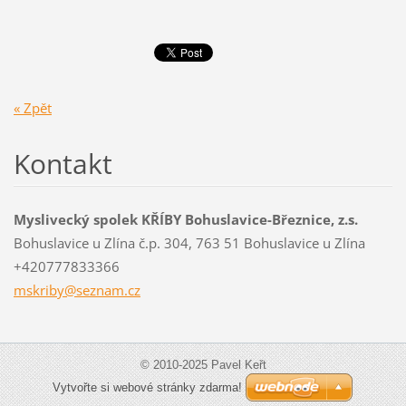
« Zpět
Kontakt
Myslivecký spolek KŘÍBY Bohuslavice-Březnice, z.s.
Bohuslavice u Zlína č.p. 304, 763 51 Bohuslavice u Zlína
+420777833366
mskriby@
seznam.c
z
© 2010-2025 Pavel Keřt
Vytvořte si webové stránky zdarma!