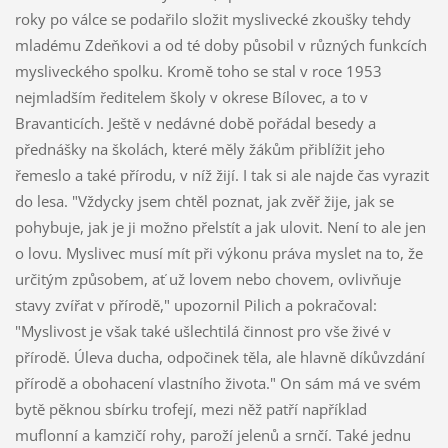
roky po válce se podařilo složit myslivecké zkoušky tehdy
mladému Zdeňkovi a od té doby působil v různých funkcích
mysliveckého spolku. Kromě toho se stal v roce 1953
nejmladším ředitelem školy v okrese Bílovec, a to v
Bravanticích. Ještě v nedávné době pořádal besedy a
přednášky na školách, které měly žákům přiblížit jeho
řemeslo a také přírodu, v níž žijí. I tak si ale najde čas vyrazit
do lesa. "Vždycky jsem chtěl poznat, jak zvěř žije, jak se
pohybuje, jak je ji možno přelstít a jak ulovit. Není to ale jen
o lovu. Myslivec musí mít při výkonu práva myslet na to, že
určitým způsobem, ať už lovem nebo chovem, ovlivňuje
stavy zvířat v přírodě," upozornil Pilich a pokračoval:
"Myslivost je však také ušlechtilá činnost pro vše živé v
přírodě. Úleva ducha, odpočinek těla, ale hlavně díkůvzdání
přírodě a obohacení vlastního života." On sám má ve svém
bytě pěknou sbírku trofejí, mezi něž patří například
muflonní a kamzičí rohy, paroží jelenů a srnčí. Také jednu