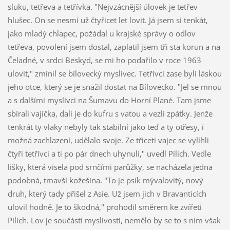
sluku, tetřeva a tetřívka. "Nejvzácnější úlovek je tetřev
hlušec. On se nesmí už čtyřicet let lovit. Já jsem si tenkát,
jako mladý chlapec, požádal u krajské správy o odlov
tetřeva, povolení jsem dostal, zaplatil jsem tři sta korun a na
Čeladné, v srdci Beskyd, se mi ho podařilo v roce 1963
ulovit," zmínil se bílovecký myslivec. Tetřívci zase byli láskou
jeho otce, který se je snažil dostat na Bílovecko. "Jel se mnou
a s dalšími myslivci na Šumavu do Horní Plané. Tam jsme
sbírali vajíčka, dali je do kufru s vatou a vezli zpátky. Jenže
tenkrát ty vlaky nebyly tak stabilní jako teď a ty otřesy, i
možná zachlazení, udělalo svoje. Ze třiceti vajec se vylíhli
čtyři tetřívci a ti po pár dnech uhynuli," uvedl Pilich. Vedle
lišky, která visela pod srnčími parůžky, se nacházela jedna
podobná, tmavší kožešina. "To je psík mývalovitý, nový
druh, který tady přišel z Asie. Už jsem jich v Bravanticích
ulovil hodně. Je to škodná," prohodil směrem ke zvířeti
Pilich. Lov je součástí myslivosti, nemělo by se to s ním však