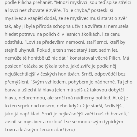
podle Pilicha přehánět. "Mnozí myslivci jsou teď spíše střelci
a lovci než chovatelé zvěře. To je chyba," posteskl si
myslivec a vzápětí dodal, že se myslivec musí starat o zvěř
tak, aby ji byla příroda schopna uživit a zvířata si nemusela
hledat potravu na polích či v lesních školkách. I za cenu
odstřelu. "Loví se především nemocní, staří srnci, kteří by
stejně uhynuli. Pokud je ten srnec starý šest, sedm let,
nemůže té honitbě už nic dát," konstatoval věcně Pilich. Má
poslední otázka se týkala toho, jaké zvíře je podle něj
nejušlechtilejší v českých honitbách. Srnčí, odpověděl bez
přemýšlení. "Svým vzhledem, pohybem je nádherné. Ta jeho
barva a ušlechtilá hlava Jelen má spíš už takovou dobytčí
hlavu, neforemnou, ale srnčí má nádherný pohled. Ať už je
to ten srpek nad nosem, nebo když už je starší, šedivější,
jako já například. Srnčí je nejkrásnější zvěří našich hvozdů,"
zasnil se myslivec a rozloučil se se mnou svým typickým
Lovu a krásným ženámzdar! (vru)