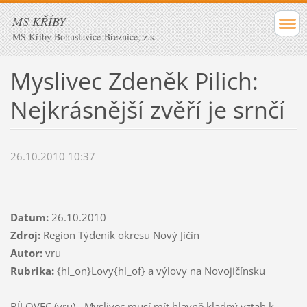
MS KŘÍBY
MS Kříby Bohuslavice-Březnice, z.s.
Myslivec Zdeněk Pilich:
Nejkrásnější zvěří je srnčí
26.10.2010 10:37
Datum:
26.10.2010
Zdroj:
Region Týdeník okresu Nový Jičín
Autor:
vru
Rubrika:
{hl_on}Lovy{hl_of} a výlovy na Novojičínsku
BÍLOVEC (vru) - Myslivec musí mít hlavně kladný vztah k