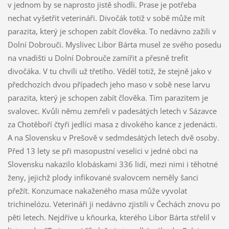
v jednom by se naprosto jistě shodli. Prase je potřeba
nechat vyšetřit veterináři. Divočák totiž v sobě může mít
parazita, který je schopen zabít člověka. To nedávno zažili v
Dolní Dobrouči. Myslivec Libor Bárta musel ze svého posedu
na vnadišti u Dolní Dobrouče zamířit a přesně trefit
divočáka. V tu chvíli už třetího. Věděl totiž, že stejně jako v
předchozích dvou případech jeho maso v sobě nese larvu
parazita, který je schopen zabít člověka. Tím parazitem je
svalovec. Kvůli němu zemřeli v padesátých letech v Sázavce
za Chotěboří čtyři jedlíci masa z divokého kance z jedenácti.
A na Slovensku v Prešově v sedmdesátých letech dvě osoby.
Před 13 lety se při masopustní veselici v jedné obci na
Slovensku nakazilo klobáskami 336 lidí, mezi nimi i těhotné
ženy, jejichž plody infikované svalovcem neměly šanci
přežít. Konzumace nakaženého masa může vyvolat
trichinelózu. Veterináři ji nedávno zjistili v Čechách znovu po
pěti letech. Nejdříve u kňourka, kterého Libor Bárta střelil v