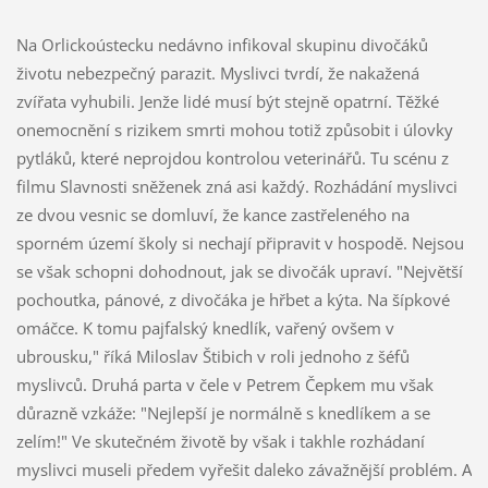
Na Orlickoústecku nedávno infikoval skupinu divočáků
životu nebezpečný parazit. Myslivci tvrdí, že nakažená
zvířata vyhubili. Jenže lidé musí být stejně opatrní. Těžké
onemocnění s rizikem smrti mohou totiž způsobit i úlovky
pytláků, které neprojdou kontrolou veterinářů. Tu scénu z
filmu Slavnosti sněženek zná asi každý. Rozhádání myslivci
ze dvou vesnic se domluví, že kance zastřeleného na
sporném území školy si nechají připravit v hospodě. Nejsou
se však schopni dohodnout, jak se divočák upraví. "Největší
pochoutka, pánové, z divočáka je hřbet a kýta. Na šípkové
omáčce. K tomu pajfalský knedlík, vařený ovšem v
ubrousku," říká Miloslav Štibich v roli jednoho z šéfů
myslivců. Druhá parta v čele v Petrem Čepkem mu však
důrazně vzkáže: "Nejlepší je normálně s knedlíkem a se
zelím!" Ve skutečném životě by však i takhle rozhádaní
myslivci museli předem vyřešit daleko závažnější problém. A