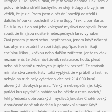
listopadu. "To jsem si říkal, že je to velká náhoda. Pak jsem v
polovině ledna střelil bachyňku ze stejné tlupy a brzy jsme
věděli, že je zle. Proto jsem o pět dní později odstřelil i
dalšího kňourka, posledního člena tlupy," řekl Libor Bárta.
Další kusy už on ani jeho kolegové myslivci neobjevili. Proto
soudí, že tím jsou nositelé nebezpečných larev vyhubeni.
Živá prasata je mezi sebou nepřenesou, jenom když některý
kus uhyne a ostatní ho spořádají, popřípadě se infikují
chcíplou liškou, kočkou nebo dalším zvířetem. Jenže to však
neznamená, že třeba návštěvník restaurace, hodů, plesů
nebo při hostině u známých je úplně v bezpečí. Ze statistik
ministerstva zemědělství totiž vyplývá, že v průběhu šesti let
nebylo na trichinely vyšetřeno více než 214 000 kusů
ulovených divokých prasat. "Velkým nebezpečím je, když
pytláci kus upytlačí a nabídnou ho někde v restauracích,"
řekl předseda dobroučských myslivců Jaroslav Chotěnovský.
V současné době tak dochází k paradoxní situaci: Když
myslivec uvidí na jídelním lístku v restauraci zvěřinu, tak se