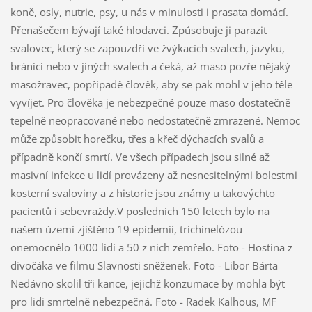
koně, osly, nutrie, psy, u nás v minulosti i prasata domácí.
Přenašečem bývají také hlodavci. Způsobuje ji parazit
svalovec, který se zapouzdří ve žvýkacích svalech, jazyku,
bránici nebo v jiných svalech a čeká, až maso pozře nějaký
masožravec, popřípadě člověk, aby se pak mohl v jeho těle
vyvíjet. Pro člověka je nebezpečné pouze maso dostatečně
tepelně neopracované nebo nedostatečně zmrazené. Nemoc
může způsobit horečku, třes a křeč dýchacích svalů a
případně končí smrtí. Ve všech případech jsou silné až
masivní infekce u lidí provázeny až nesnesitelnými bolestmi
kosterní svaloviny a z historie jsou známy u takovýchto
pacientů i sebevraždy.V posledních 150 letech bylo na
našem území zjištěno 19 epidemií, trichinelózou
onemocnělo 1000 lidí a 50 z nich zemřelo. Foto - Hostina z
divočáka ve filmu Slavnosti sněženek. Foto - Libor Bárta
Nedávno skolil tři kance, jejichž konzumace by mohla být
pro lidi smrtelně nebezpečná. Foto - Radek Kalhous, MF