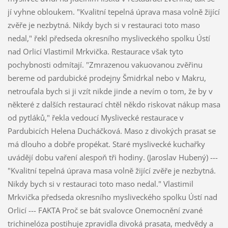
jí vyhne obloukem. "Kvalitní tepelná úprava masa volně žijící
zvěře je nezbytná. Nikdy bych si v restauraci toto maso
nedal," řekl předseda okresního mysliveckého spolku Ústí
nad Orlicí Vlastimil Mrkvička. Restaurace však tyto
pochybnosti odmítají. "Zmrazenou vakuovanou zvěřinu
bereme od pardubické prodejny Šmidrkal nebo v Makru,
netroufala bych si ji vzít nikde jinde a nevím o tom, že by v
některé z dalších restaurací chtěl někdo riskovat nákup masa
od pytláků," řekla vedoucí Myslivecké restaurace v
Pardubicích Helena Ducháčková. Maso z divokých prasat se
má dlouho a dobře propékat. Staré myslivecké kuchařky
uvádějí dobu vaření alespoň tři hodiny. (Jaroslav Hubený) ---
"Kvalitní tepelná úprava masa volně žijící zvěře je nezbytná.
Nikdy bych si v restauraci toto maso nedal." Vlastimil
Mrkvička předseda okresního mysliveckého spolku Ústí nad
Orlicí --- FAKTA Proč se bát svalovce Onemocnění zvané
trichinelóza postihuje zpravidla divoká prasata, medvědy a