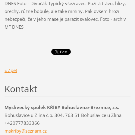
DNES Foto - Divočák Typický všežravec. Požírá trávu, hlízy,
ořechy, různé bobule, ale také mršiny. Pak ovšem hrozí
nebezpečí, že v jeho mase je parazit svalovec. Foto - archiv
MF DNES
« Zpět
Kontakt
Myslivecký spolek KŘÍBY Bohuslavice-Březnice, z.s.
Bohuslavice u Zlína č.p. 304, 763 51 Bohuslavice u Zlína
+420777833366
mskriby@
seznam.c
z