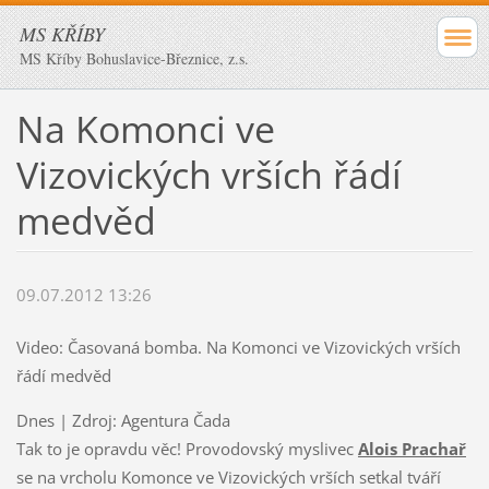
MS KŘÍBY
MS Kříby Bohuslavice-Březnice, z.s.
Na Komonci ve
Vizovických vrších řádí
medvěd
09.07.2012 13:26
Video: Časovaná bomba. Na Komonci ve Vizovických vrších
řádí medvěd
Dnes
| Zdroj: Agentura Čada
Tak to je opravdu věc! Provodovský myslivec
Alois Prachař
se na vrcholu Komonce ve Vizovických vrších setkal tváří