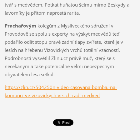
tvář s medvědem. Potkat huňatou šelmu mimo Beskydy a
Javorníky je přitom naprostá rarita.
Prachařovým
kolegům z Mysliveckého sdružení v
Provodově se spolu s experty na výskyt medvědů teď
podařilo odlít stopu pravé zadní tlapy zvířete, které je v
lesích na hřebenu Vizovických vrchů totální vzácností.
Podrobnosti vysvětlil Zlinu.cz právě muž, který se s
nečekaným a také potenicálně velmi nebezpečným
obyvatelem lesa setkal.
https://zlin.cz/504250n-video-casovana-bomba.-na-
komonci-ve-vizovickych-vrsich-radi-medved