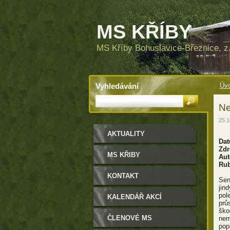
MS KŘÍBY
MS Kříby Bohuslavice-Březnice, z.
Vyhledávání
Úvo
Ne
25.1
AKTUALITY
Dat
Zdr
MS KŘIBY
Aut
Rub
KONTAKT
Sen
jin
pol
KALENDÁŘ AKCÍ
prů
ško
ČLENOVÉ MS
nem
pop