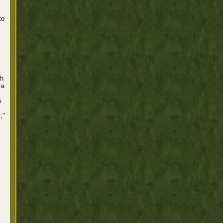
to
ch
že
e
,"
i