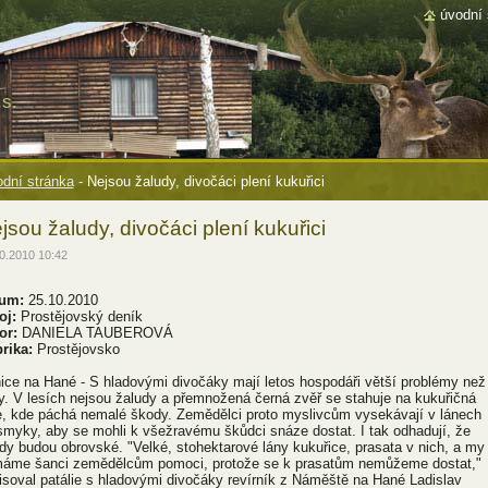
úvodní 
s.
dní stránka
-
Nejsou žaludy, divočáci plení kukuřici
jsou žaludy, divočáci plení kukuřici
0.2010 10:42
um:
25.10.2010
oj:
Prostějovský deník
or:
DANIELA TAUBEROVÁ
rika:
Prostějovsko
ice na Hané - S hladovými divočáky mají letos hospodáři větší problémy než
dy. V lesích nejsou žaludy a přemnožená černá zvěř se stahuje na kukuřičná
e, kde páchá nemalé škody. Zemědělci proto myslivcům vysekávají v lánech
smyky, aby se mohli k všežravému škůdci snáze dostat. I tak odhadují, že
dy budou obrovské. "Velké, stohektarové lány kukuřice, prasata v nich, a my
áme šanci zemědělcům pomoci, protože se k prasatům nemůžeme dostat,"
isoval patálie s hladovými divočáky revírník z Náměště na Hané Ladislav