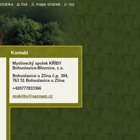
stránka
|
tisk
|
mapa stránek
|
rss
Kontakt
Myslivecký spolek KŘÍBY
Bohuslavice-Březnice, z.s.
Bohuslavice u Zlína č.p. 304,
763 51 Bohuslavice u Zlína
+420777833366
mskriby@
seznam.c
z