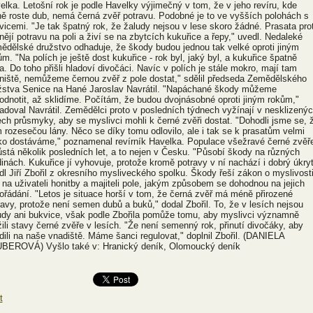
elka. Letošní rok je podle Havelky výjimečný v tom, že v jeho revíru, kde
ně roste dub, nemá černá zvěř potravu. Podobné je to ve vyšších polohách s
vicemi. "Je tak špatný rok, že žaludy nejsou v lese skoro žádné. Prasata pro
nějí potravu na poli a živí se na zbytcích kukuřice a řepy," uvedl. Nedaleké
ědělské družstvo odhaduje, že škody budou jednou tak velké oproti jiným
ům. "Na polích je ještě dost kukuřice - rok byl, jaký byl, a kukuřice špatně
la. Do toho přišli hladoví divočáci. Navíc v polích je stále mokro, mají tam
niště, nemůžeme černou zvěř z pole dostat," sdělil předseda Zemědělského
žstva Senice na Hané Jaroslav Navrátil. "Napáchané škody můžeme
odnotit, až sklidíme. Počítám, že budou dvojnásobné oproti jiným rokům,"
adoval Navrátil. Zemědělci proto v posledních týdnech vyžínají v nesklizený
ech průsmyky, aby se myslivci mohli k černé zvěři dostat. "Dohodli jsme se, 
 rozesečou lány. Něco se díky tomu odlovilo, ale i tak se k prasatům velmi
ko dostáváme," poznamenal revírník Havelka. Populace všežravé černé zvěř
ůstá několik posledních let, a to nejen v Česku. "Působí škody na různých
dinách. Kukuřice jí vyhovuje, protože kromě potravy v ní nachází i dobrý úkryt
dl Jiří Zbořil z okresního mysliveckého spolku. Škody řeší zákon o myslivost
e na uživateli honitby a majiteli pole, jakým způsobem se dohodnou na jejich
ořádání. "Letos je situace horší v tom, že černá zvěř má méně přirozené
ravy, protože není semen dubů a buků," dodal Zbořil. To, že v lesích nejsou
udy ani bukvice, však podle Zbořila pomůže tomu, aby myslivci významně
žili stavy černé zvěře v lesích. "Že není semenný rok, přinutí divočáky, aby
dili na naše vnadiště. Máme šanci regulovat," doplnil Zbořil. (DANIELA
BEROVÁ) Vyšlo také v: Hranický deník, Olomoucký deník
t