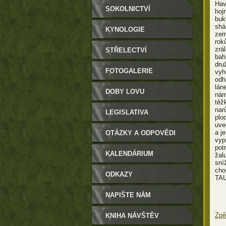
Hav
SOKOLNICTVÍ
hoj
buk
shá
KYNOLOGIE
zem
rok
zrá
STŘELECTVÍ
bah
dru
FOTOGALERIE
vyh
odh
lán
DOBY LOVU
nám
těž
nar
LEGISLATIVA
plo
uve
a j
OTÁZKY A ODPOVĚDI
vyp
pot
KALENDÁRIUM
žal
sní
cho
ODKAZY
TAU
NAPIŠTE NÁM
Zpě
KNIHA NÁVŠTĚV