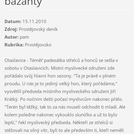
bažanty
Datum:
15.11.2010
Zdroj:
Prostějovský deník
Autor:
pam
Rubrika:
Prostějovsko
Otaslavice - Téměř padesátka střelců a honců se sešla v
sobotu v Otaslavicích. Místní myslivecké sdružení zde
pořádalo svůj hlavní hon sezony. "Ta je právě v plném
proudu. U nás je to jediný velký hon, který pořádáme,"
vysvětlil předseda místního mysliveckého sdružení Jiří
Krátký. Po nočním dešti počasí myslivcům nakonec přálo.
"Terén byl těžký, tak to za nás museli odchodit ti mladí. Ale
kolem poledne nakonec vykouklo sluníčko a už to bylo
lepší," řekl myslivecký předseda. Někteří ze střelců si
stěžovali na silný vítr, byli to ale především ti, kteří neměli