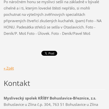
Po náročném honu se myslivci sešli na základně v bývalé
cihelně a i ti, kterým lovecké štěstí nepřálo, si mohli
pochutnat na výtečných zvěřinových specialitách
připravených čtveřicí zkušených kuchařek. (pam) Foto - NA
HONU. Padesátka střelců se sešla v Otaslavicích. Foto -
Deník/P. Moš Foto - Úlovek. Foto - Deník/Pavel Moš
« Zpět
Kontakt
Myslivecký spolek KŘÍBY Bohuslavice-Březnice, z.s.
Bohuslavice u Zlína č.p. 304, 763 51 Bohuslavice u Zlína