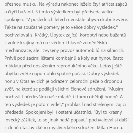
přesnou mušku. Na výřadu nakonec leželo čtyřiatřicet zajíců
a čtyři bažanti. S tímto výsledkem byl předseda velice
spokojen. "V posledních letech neustále ubývá drobné zvěře.
Takže na současné poměry je to velice dobrý výsledek,"
pochvaloval si Krátký. Úbytek zajíců, koroptví nebo bažantů
z volné krajiny má na svědomí hlavně zemědělská
mechanizace, ale i zvýšený provoz automobilů na silnicích.
Právě pod žacími lištami kombajnů a koly aut hynou často
mláďata před dosažením reprodukčního věku. Letos ještě
úbytku zvěře napomohlo špatné počasí. Dobrý výsledek
honu v Otaslavicích je odrazem celoroční péče o drobnou
zvěř, na které se podílejí všichni členové sdružení. "Musím
pochválit především naše mladé, ti tomu obětují hodně. A
ten výsledek je potom vidět," prohlásil nad střelenými zajíci
předseda. Spokojeni byli i ostatní účastníci. "Byl to krásný
lovecký zážitek, to se jinak nedá popsat," pochvaloval si další
z členů otaslavického mysliveckého sdružení Milan Horna.