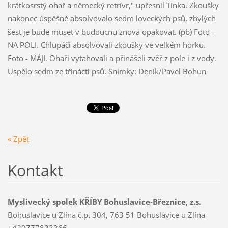
krátkosrstý ohař a německý retrívr," upřesnil Tinka. Zkoušky
nakonec úspěšně absolvovalo sedm loveckých psů, zbylých
šest je bude muset v budoucnu znova opakovat. (pb) Foto -
NA POLI. Chlupáči absolvovali zkoušky ve velkém horku.
Foto - MÁJI. Ohaři vytahovali a přinášeli zvěř z pole i z vody.
Uspělo sedm ze třinácti psů. Snímky: Deník/Pavel Bohun
« Zpět
Kontakt
Myslivecký spolek KŘÍBY Bohuslavice-Březnice, z.s.
Bohuslavice u Zlína č.p. 304, 763 51 Bohuslavice u Zlína
+420777833366