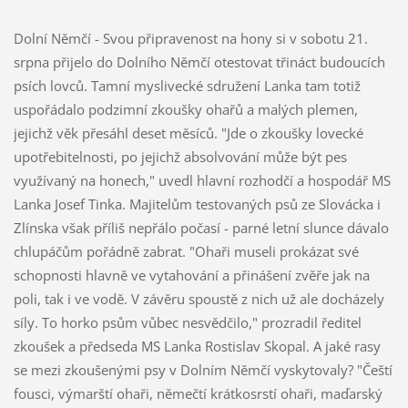
Dolní Němčí - Svou připravenost na hony si v sobotu 21.
srpna přijelo do Dolního Němčí otestovat třináct budoucích
psích lovců. Tamní myslivecké sdružení Lanka tam totiž
uspořádalo podzimní zkoušky ohařů a malých plemen,
jejichž věk přesáhl deset měsíců. "Jde o zkoušky lovecké
upotřebitelnosti, po jejichž absolvování může být pes
využívaný na honech," uvedl hlavní rozhodčí a hospodář MS
Lanka Josef Tinka. Majitelům testovaných psů ze Slovácka i
Zlínska však příliš nepřálo počasí - parné letní slunce dávalo
chlupáčům pořádně zabrat. "Ohaři museli prokázat své
schopnosti hlavně ve vytahování a přinášení zvěře jak na
poli, tak i ve vodě. V závěru spoustě z nich už ale docházely
síly. To horko psům vůbec nesvědčilo," prozradil ředitel
zkoušek a předseda MS Lanka Rostislav Skopal. A jaké rasy
se mezi zkoušenými psy v Dolním Němčí vyskytovaly? "Čeští
fousci, výmarští ohaři, němečtí krátkosrstí ohaři, maďarský