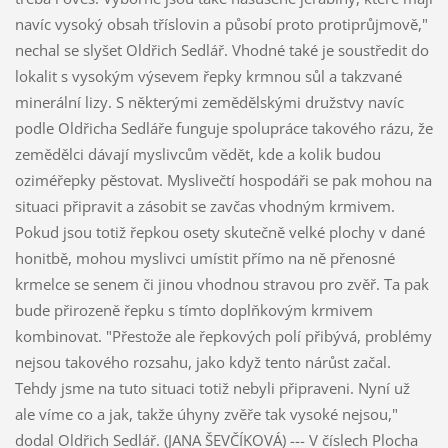
navíc vysoký obsah tříslovin a působí proto protiprůjmově,"
nechal se slyšet Oldřich Sedlář. Vhodné také je soustředit do
lokalit s vysokým výsevem řepky krmnou sůl a takzvané
minerální lizy. S některými zemědělskými družstvy navíc
podle Oldřicha Sedláře funguje spolupráce takového rázu, že
zemědělci dávají myslivcům vědět, kde a kolik budou
oziméřepky pěstovat. Myslivečtí hospodáři se pak mohou na
situaci připravit a zásobit se zavčas vhodným krmivem.
Pokud jsou totiž řepkou osety skutečně velké plochy v dané
honitbě, mohou myslivci umístit přímo na ně přenosné
krmelce se senem či jinou vhodnou stravou pro zvěř. Ta pak
bude přirozeně řepku s tímto doplňkovým krmivem
kombinovat. "Přestože ale řepkových polí přibývá, problémy
nejsou takového rozsahu, jako když tento nárůst začal.
Tehdy jsme na tuto situaci totiž nebyli připraveni. Nyní už
ale víme co a jak, takže úhyny zvěře tak vysoké nejsou,"
dodal Oldřich Sedlář. (JANA ŠEVČÍKOVÁ) --- V číslech Plocha