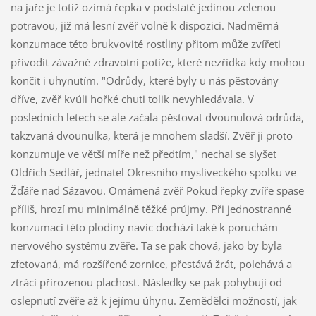
na jaře je totiž ozimá řepka v podstatě jedinou zelenou
potravou, již má lesní zvěř volně k dispozici. Nadměrná
konzumace této brukvovité rostliny přitom může zvířeti
přivodit závažné zdravotní potíže, které nezřídka kdy mohou
končit i uhynutím. "Odrůdy, které byly u nás pěstovány
dříve, zvěř kvůli hořké chuti tolik nevyhledávala. V
posledních letech se ale začala pěstovat dvounulová odrůda,
takzvaná dvounulka, která je mnohem sladší. Zvěř ji proto
konzumuje ve větší míře než předtím," nechal se slyšet
Oldřich Sedlář, jednatel Okresního mysliveckého spolku ve
Žďáře nad Sázavou. Omámená zvěř Pokud řepky zvíře spase
příliš, hrozí mu minimálně těžké průjmy. Při jednostranné
konzumaci této plodiny navíc dochází také k poruchám
nervového systému zvěře. Ta se pak chová, jako by byla
zfetovaná, má rozšířené zornice, přestává žrát, polehává a
ztrácí přirozenou plachost. Následky se pak pohybují od
oslepnutí zvěře až k jejímu úhynu. Zemědělci možností, jak