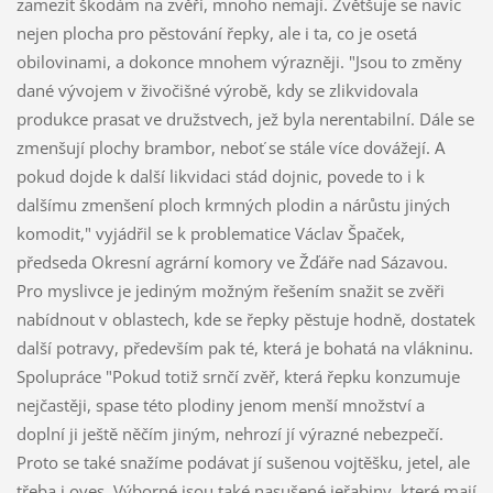
zamezit škodám na zvěři, mnoho nemají. Zvětšuje se navíc
nejen plocha pro pěstování řepky, ale i ta, co je osetá
obilovinami, a dokonce mnohem výrazněji. "Jsou to změny
dané vývojem v živočišné výrobě, kdy se zlikvidovala
produkce prasat ve družstvech, jež byla nerentabilní. Dále se
zmenšují plochy brambor, neboť se stále více dovážejí. A
pokud dojde k další likvidaci stád dojnic, povede to i k
dalšímu zmenšení ploch krmných plodin a nárůstu jiných
komodit," vyjádřil se k problematice Václav Špaček,
předseda Okresní agrární komory ve Žďáře nad Sázavou.
Pro myslivce je jediným možným řešením snažit se zvěři
nabídnout v oblastech, kde se řepky pěstuje hodně, dostatek
další potravy, především pak té, která je bohatá na vlákninu.
Spolupráce "Pokud totiž srnčí zvěř, která řepku konzumuje
nejčastěji, spase této plodiny jenom menší množství a
doplní ji ještě něčím jiným, nehrozí jí výrazné nebezpečí.
Proto se také snažíme podávat jí sušenou vojtěšku, jetel, ale
třeba i oves. Výborné jsou také nasušené jeřabiny, které mají