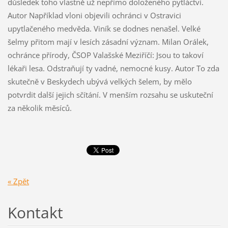
důsledek toho vlastně už nepřímo doloženého pytláctví.
Autor Například vloni objevili ochránci v Ostravici
upytlačeného medvěda. Viník se dodnes nenašel. Velké
šelmy přitom mají v lesích zásadní význam. Milan Orálek,
ochránce přírody, ČSOP Valašské Meziříčí: Jsou to takoví
lékaři lesa. Odstraňují ty vadné, nemocné kusy. Autor To zda
skutečně v Beskydech ubývá velkých šelem, by mělo
potvrdit další jejich sčítání. V menším rozsahu se uskuteční
za několik měsíců.
« Zpět
Kontakt