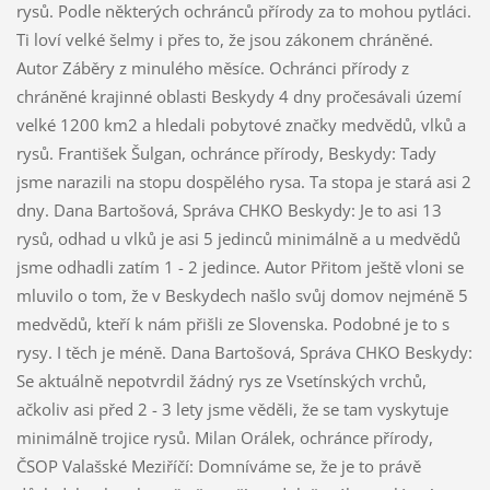
rysů. Podle některých ochránců přírody za to mohou pytláci.
Ti loví velké šelmy i přes to, že jsou zákonem chráněné.
Autor Záběry z minulého měsíce. Ochránci přírody z
chráněné krajinné oblasti Beskydy 4 dny pročesávali území
velké 1200 km2 a hledali pobytové značky medvědů, vlků a
rysů. František Šulgan, ochránce přírody, Beskydy: Tady
jsme narazili na stopu dospělého rysa. Ta stopa je stará asi 2
dny. Dana Bartošová, Správa CHKO Beskydy: Je to asi 13
rysů, odhad u vlků je asi 5 jedinců minimálně a u medvědů
jsme odhadli zatím 1 - 2 jedince. Autor Přitom ještě vloni se
mluvilo o tom, že v Beskydech našlo svůj domov nejméně 5
medvědů, kteří k nám přišli ze Slovenska. Podobné je to s
rysy. I těch je méně. Dana Bartošová, Správa CHKO Beskydy:
Se aktuálně nepotvrdil žádný rys ze Vsetínských vrchů,
ačkoliv asi před 2 - 3 lety jsme věděli, že se tam vyskytuje
minimálně trojice rysů. Milan Orálek, ochránce přírody,
ČSOP Valašské Meziříčí: Domníváme se, že je to právě