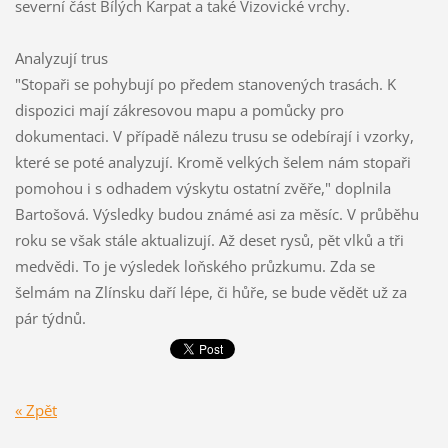
severní část Bílých Karpat a také Vizovické vrchy.
Analyzují trus
"Stopaři se pohybují po předem stanovených trasách. K
dispozici mají zákresovou mapu a pomůcky pro
dokumentaci. V případě nálezu trusu se odebírají i vzorky,
které se poté analyzují. Kromě velkých šelem nám stopaři
pomohou i s odhadem výskytu ostatní zvěře," doplnila
Bartošová. Výsledky budou známé asi za měsíc. V průběhu
roku se však stále aktualizují. Až deset rysů, pět vlků a tři
medvědi. To je výsledek loňského průzkumu. Zda se
šelmám na Zlínsku daří lépe, či hůře, se bude vědět už za
pár týdnů.
« Zpět