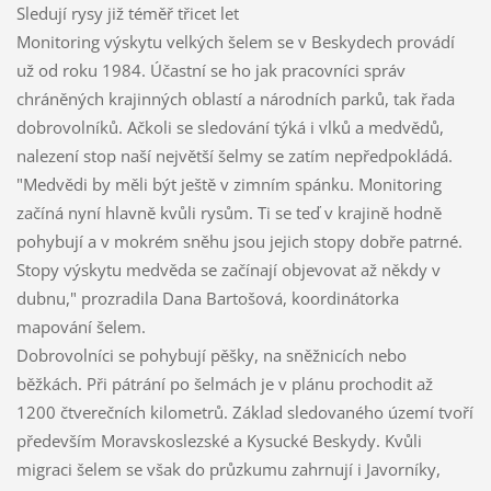
Sledují rysy již téměř třicet let
Monitoring výskytu velkých šelem se v Beskydech provádí
už od roku 1984. Účastní se ho jak pracovníci správ
chráněných krajinných oblastí a národních parků, tak řada
dobrovolníků. Ačkoli se sledování týká i vlků a medvědů,
nalezení stop naší největší šelmy se zatím nepředpokládá.
"Medvědi by měli být ještě v zimním spánku. Monitoring
začíná nyní hlavně kvůli rysům. Ti se teď v krajině hodně
pohybují a v mokrém sněhu jsou jejich stopy dobře patrné.
Stopy výskytu medvěda se začínají objevovat až někdy v
dubnu," prozradila Dana Bartošová, koordinátorka
mapování šelem.
Dobrovolníci se pohybují pěšky, na sněžnicích nebo
běžkách. Při pátrání po šelmách je v plánu prochodit až
1200 čtverečních kilometrů. Základ sledovaného území tvoří
především Moravskoslezské a Kysucké Beskydy. Kvůli
migraci šelem se však do průzkumu zahrnují i Javorníky,