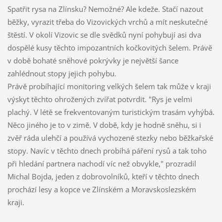
Spatřit rysa na Zlínsku? Nemožné? Ale kdeže. Stačí nazout
běžky, vyrazit třeba do Vizovických vrchů a mít neskutečné
štěstí. V okolí Vizovic se dle svědků nyní pohybují asi dva
dospělé kusy těchto impozantních kočkovitých šelem. Právě
v době bohaté sněhové pokrývky je největší šance
zahlédnout stopy jejich pohybu.
Právě probíhající monitoring velkých šelem tak může v kraji
výskyt těchto ohrožených zvířat potvrdit. "Rys je velmi
plachý. V létě se frekventovaným turistickým trasám vyhýbá.
Něco jiného je to v zimě. V době, kdy je hodně sněhu, si i
zvěř ráda ulehčí a používá vychozené stezky nebo běžkařské
stopy. Navíc v těchto dnech probíhá páření rysů a tak toho
při hledání partnera nachodí víc než obvykle," prozradil
Michal Bojda, jeden z dobrovolníků, kteří v těchto dnech
prochází lesy a kopce ve Zlínském a Moravskoslezském
kraji.