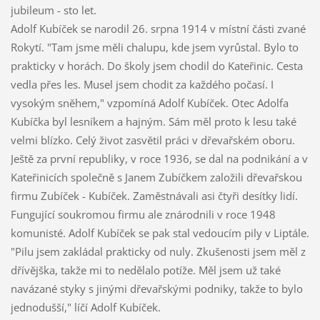
jubileum - sto let.
Adolf Kubíček se narodil 26. srpna 1914 v místní části zvané
Rokytí. "Tam jsme měli chalupu, kde jsem vyrůstal. Bylo to
prakticky v horách. Do školy jsem chodil do Kateřinic. Cesta
vedla přes les. Musel jsem chodit za každého počasí. I
vysokým sněhem," vzpomíná Adolf Kubíček. Otec Adolfa
Kubíčka byl lesníkem a hajným. Sám měl proto k lesu také
velmi blízko. Celý život zasvětil práci v dřevařském oboru.
Ještě za první republiky, v roce 1936, se dal na podnikání a v
Kateřinicích společně s Janem Zubíčkem založili dřevařskou
firmu Zubíček - Kubíček. Zaměstnávali asi čtyři desítky lidí.
Fungující soukromou firmu ale znárodnili v roce 1948
komunisté. Adolf Kubíček se pak stal vedoucím pily v Liptále.
"Pilu jsem zakládal prakticky od nuly. Zkušenosti jsem měl z
dřívějška, takže mi to nedělalo potíže. Měl jsem už také
navázané styky s jinými dřevařskými podniky, takže to bylo
jednodušší," líčí Adolf Kubíček.