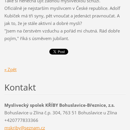
Také si nenechá ujít žádnou mysliveckou schůzi.
Oficiálně je nejstarším myslivcem v České republice. Adolf
Kubíček má tři syny, pět vnoučat a jedenáct pravnoučat. A
jak to, že je stále aktivní a dobré mysli?
"Jsem na čerstvém vzduchu a pořád mi chutná. Rád dobře
pojím," říká s úsměvem jubilant.
« Zpět
Kontakt
Myslivecký spolek KŘÍBY Bohuslavice-Březnice, z.s.
Bohuslavice u Zlína č.p. 304, 763 51 Bohuslavice u Zlína
+420777833366
mskriby@
seznam.c
z