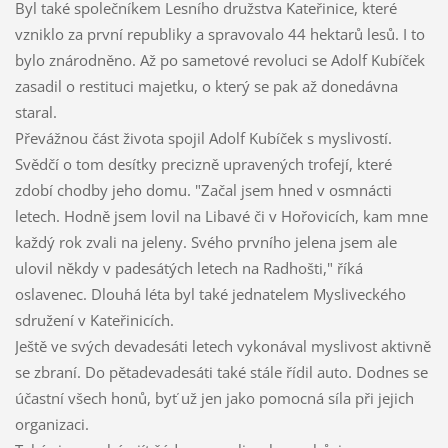
Byl také společníkem Lesního družstva Kateřinice, které
vzniklo za první republiky a spravovalo 44 hektarů lesů. I to
bylo znárodněno. Až po sametové revoluci se Adolf Kubíček
zasadil o restituci majetku, o který se pak až donedávna
staral.
Převážnou část života spojil Adolf Kubíček s myslivostí.
Svědčí o tom desítky precizně upravených trofejí, které
zdobí chodby jeho domu. "Začal jsem hned v osmnácti
letech. Hodně jsem lovil na Libavé či v Hořovicích, kam mne
každý rok zvali na jeleny. Svého prvního jelena jsem ale
ulovil někdy v padesátých letech na Radhošti," říká
oslavenec. Dlouhá léta byl také jednatelem Mysliveckého
sdružení v Kateřinicích.
Ještě ve svých devadesáti letech vykonával myslivost aktivně
se zbraní. Do pětadevadesáti také stále řídil auto. Dodnes se
účastní všech honů, byť už jen jako pomocná síla při jejich
organizaci.