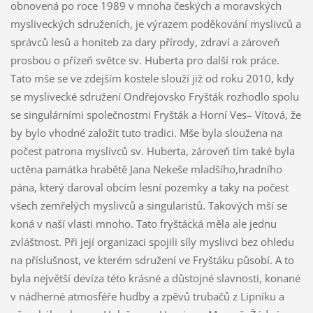
obnovená po roce 1989 v mnoha českých a moravských
mysliveckých sdruženích, je výrazem poděkování myslivců a
správců lesů a honiteb za dary přírody, zdraví a zároveň
prosbou o přízeň světce sv. Huberta pro další rok práce.
Tato mše se ve zdejším kostele slouží již od roku 2010, kdy
se myslivecké sdružení Ondřejovsko Fryšták rozhodlo spolu
se singulárními společnostmi Fryšták a Horní Ves– Vítová, že
by bylo vhodné založit tuto tradici. Mše byla sloužena na
počest patrona myslivců sv. Huberta, zároveň tím také byla
uctěna památka hrabětě Jana Nekeše mladšího,hradního
pána, který daroval obcím lesní pozemky a taky na počest
všech zemřelých myslivců a singularistů. Takových mší se
koná v naší vlasti mnoho. Tato fryštácká měla ale jednu
zvláštnost. Při její organizaci spojili síly myslivci bez ohledu
na příslušnost, ve kterém sdružení ve Fryštáku působí. A to
byla největší devíza této krásné a důstojné slavnosti, konané
v nádherné atmosféře hudby a zpěvů trubačů z Lipníku a