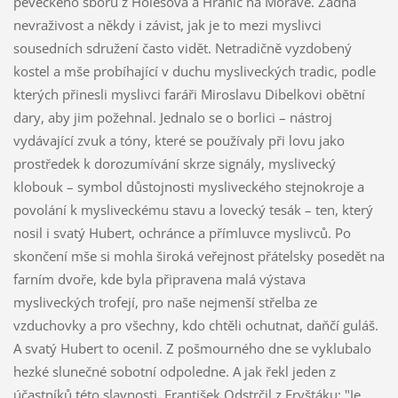
pěveckého sboru z Holešova a Hranic na Moravě. Žádná
nevraživost a někdy i závist, jak je to mezi myslivci
sousedních sdružení často vidět. Netradičně vyzdobený
kostel a mše probíhající v duchu mysliveckých tradic, podle
kterých přinesli myslivci faráři Miroslavu Dibelkovi obětní
dary, aby jim požehnal. Jednalo se o borlici – nástroj
vydávající zvuk a tóny, které se používaly při lovu jako
prostředek k dorozumívání skrze signály, myslivecký
klobouk – symbol důstojnosti mysliveckého stejnokroje a
povolání k mysliveckému stavu a lovecký tesák – ten, který
nosil i svatý Hubert, ochránce a přímluvce myslivců. Po
skončení mše si mohla široká veřejnost přátelsky posedět na
farním dvoře, kde byla připravena malá výstava
mysliveckých trofejí, pro naše nejmenší střelba ze
vzduchovky a pro všechny, kdo chtěli ochutnat, daňčí guláš.
A svatý Hubert to ocenil. Z pošmourného dne se vyklubalo
hezké slunečné sobotní odpoledne. A jak řekl jeden z
účastníků této slavnosti, František Odstrčil z Fryštáku: "Je