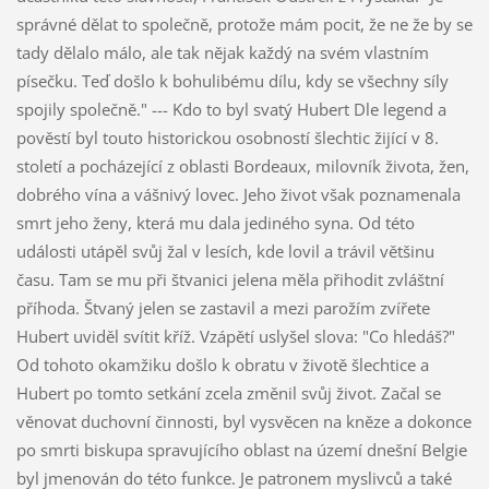
správné dělat to společně, protože mám pocit, že ne že by se
tady dělalo málo, ale tak nějak každý na svém vlastním
písečku. Teď došlo k bohulibému dílu, kdy se všechny síly
spojily společně." --- Kdo to byl svatý Hubert Dle legend a
pověstí byl touto historickou osobností šlechtic žijící v 8.
století a pocházející z oblasti Bordeaux, milovník života, žen,
dobrého vína a vášnivý lovec. Jeho život však poznamenala
smrt jeho ženy, která mu dala jediného syna. Od této
události utápěl svůj žal v lesích, kde lovil a trávil většinu
času. Tam se mu při štvanici jelena měla přihodit zvláštní
příhoda. Štvaný jelen se zastavil a mezi parožím zvířete
Hubert uviděl svítit kříž. Vzápětí uslyšel slova: "Co hledáš?"
Od tohoto okamžiku došlo k obratu v životě šlechtice a
Hubert po tomto setkání zcela změnil svůj život. Začal se
věnovat duchovní činnosti, byl vysvěcen na kněze a dokonce
po smrti biskupa spravujícího oblast na území dnešní Belgie
byl jmenován do této funkce. Je patronem myslivců a také