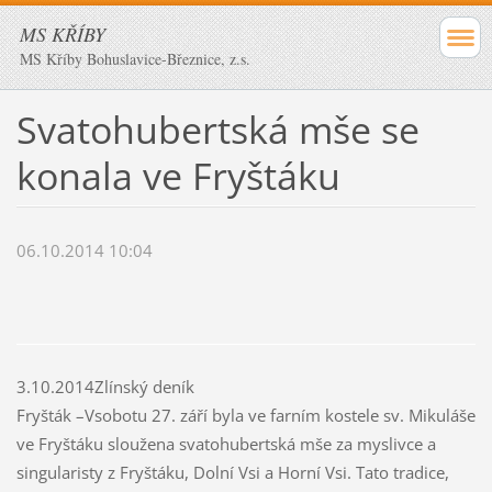
MS KŘÍBY
MS Kříby Bohuslavice-Březnice, z.s.
Svatohubertská mše se
konala ve Fryštáku
06.10.2014 10:04
3.10.2014
Zlínský deník
Fryšták –Vsobotu 27. září byla ve farním kostele sv. Mikuláše
ve Fryštáku sloužena svatohubertská mše za myslivce a
singularisty z Fryštáku, Dolní Vsi a Horní Vsi. Tato tradice,