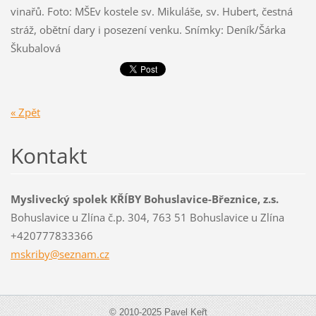
vinařů. Foto: MŠEv kostele sv. Mikuláše, sv. Hubert, čestná
stráž, obětní dary i posezení venku. Snímky: Deník/Šárka
Škubalová
« Zpět
Kontakt
Myslivecký spolek KŘÍBY Bohuslavice-Březnice, z.s.
Bohuslavice u Zlína č.p. 304, 763 51 Bohuslavice u Zlína
+420777833366
mskriby@
seznam.c
z
© 2010-2025 Pavel Keřt