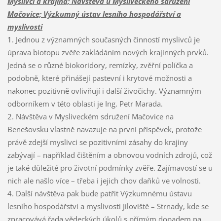
Myslivci a krajina; Návštěva u Mysliveckého sdružení
Mačovice; Výzkumný ústav lesního hospodářství a
myslivosti
1. Jednou z významných současných činností myslivců je
úprava biotopu zvěře zakládáním nových krajinných prvků.
Jedná se o různé biokoridory, remízky, zvěřní políčka a
podobně, které přinášejí pastevní i krytové možnosti a
nakonec pozitivně ovlivňují i další živočichy. Významným
odborníkem v této oblasti je Ing. Petr Marada.
2. Návštěva v Mysliveckém sdružení Mačovice na
Benešovsku vlastně navazuje na první příspěvek, protože
právě zdejší myslivci se pozitivními zásahy do krajiny
zabývají – například čištěním a obnovou vodních zdrojů, což
je také důležité pro životní podmínky zvěře. Zajímavostí se u
nich ale našlo více – třeba i jejich chov daňků ve volnosti.
4. Další návštěva pak bude patřit Výzkumnému ústavu
lesního hospodářství a myslivosti Jíloviště – Strnady, kde se
zpracovává řada vědeckých úkolů s přímým dopadem na