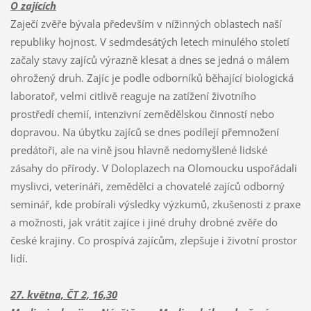
O zajících
Zaječí zvěře bývala především v nížinných oblastech naší
republiky hojnost. V sedmdesátých letech minulého století
začaly stavy zajíců výrazně klesat a dnes se jedná o málem
ohrožený druh. Zajíc je podle odborníků běhající biologická
laboratoř, velmi citlivě reaguje na zatížení životního
prostředí chemií, intenzivní zemědělskou činností nebo
dopravou. Na úbytku zajíců se dnes podílejí přemnožení
predátoři, ale na vině jsou hlavně nedomyšlené lidské
zásahy do přírody. V Doloplazech na Olomoucku uspořádali
myslivci, veterináři, zemědělci a chovatelé zajíců odborný
seminář, kde probírali výsledky výzkumů, zkušenosti z praxe
a možnosti, jak vrátit zajíce i jiné druhy drobné zvěře do
české krajiny. Co prospívá zajícům, zlepšuje i životní prostor
lidí.
27. května, ČT 2, 16,30