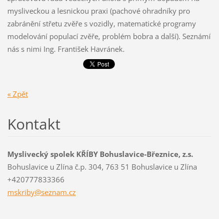
mysliveckou a lesnickou praxi (pachové ohradníky pro
zabránění střetu zvěře s vozidly, matematické programy
modelování populací zvěře, problém bobra a další). Seznámí
nás s nimi Ing. František Havránek.
« Zpět
Kontakt
Myslivecký spolek KŘÍBY Bohuslavice-Březnice, z.s.
Bohuslavice u Zlína č.p. 304, 763 51 Bohuslavice u Zlína
+420777833366
mskriby@
seznam.c
z