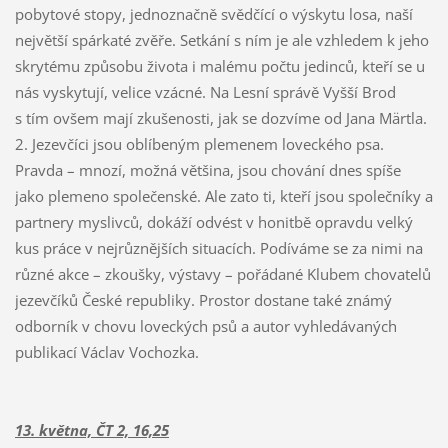
pobytové stopy, jednoznačně svědčící o výskytu losa, naší
největší spárkaté zvěře. Setkání s ním je ale vzhledem k jeho
skrytému způsobu života i malému počtu jedinců, kteří se u
nás vyskytují, velice vzácné. Na Lesní správě Vyšší Brod
s tím ovšem mají zkušenosti, jak se dozvíme od Jana Märtla.
2. Jezevčíci jsou oblíbeným plemenem loveckého psa.
Pravda – mnozí, možná většina, jsou chování dnes spíše
jako plemeno společenské. Ale zato ti, kteří jsou společníky a
partnery myslivců, dokáží odvést v honitbě opravdu velký
kus práce v nejrůznějších situacích. Podíváme se za nimi na
různé akce – zkoušky, výstavy – pořádané Klubem chovatelů
jezevčíků České republiky. Prostor dostane také známý
odborník v chovu loveckých psů a autor vyhledávaných
publikací Václav Vochozka.
13. května, ČT 2, 16,25