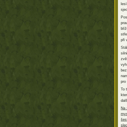
les
sje
Pos
pra
blí
stř
při
Stá
siln
zvě
vyh
bez
nam
pro
To 
kte
dal
Na 
mys
šes
sle