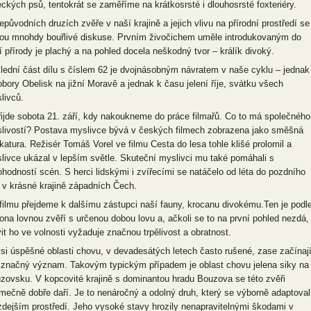
eckých psů, tentokrát se zaměříme na krátkosrsté i dlouhosrsté foxteriéry.
epůvodních druzích zvěře v naší krajině a jejich vlivu na přírodní prostředí se
ou mnohdy bouřlivé diskuse. Prvním živočichem uměle introdukovaným do
í přírody je plachý a na pohled docela neškodný tvor – králík divoký.
lední část dílu s číslem 62 je dvojnásobným návratem v naše cyklu – jednak
obory Obelisk na jižní Moravě a jednak k času jelení říje, svátku všech
livců.
řijde sobota 21. září, kdy nakoukneme do práce filmařů. Co to má společného
livostí? Postava myslivce bývá v českých filmech zobrazena jako směšná
ikatura. Režisér Tomáš Vorel ve filmu Cesta do lesa tohle klišé prolomil a
livce ukázal v lepším světle. Skuteční myslivci mu také pomáhali s
ohodností scén. S herci lidskými i zvířecími se natáčelo od léta do pozdního
a v krásné krajině západních Čech.
filmu přejdeme k dalšímu zástupci naší fauny, krocanu divokému.Ten je podl
ona lovnou zvěří s určenou dobou lovu a, ačkoli se to na první pohled nezdá,
vit ho ve volnosti vyžaduje značnou trpělivost a obratnost.
si úspěšné oblasti chovu, v devadesátých letech často rušené, zase začínaj
 značný význam. Takovým typickým případem je oblast chovu jelena siky na
zovsku. V kopcovité krajině s dominantou hradu Bouzova se této zvěři
imečně dobře daří. Je to nenáročný a odolný druh, který se výborně adaptoval
zdejším prostředí. Jeho vysoké stavy hrozily nenapravitelnými škodami v