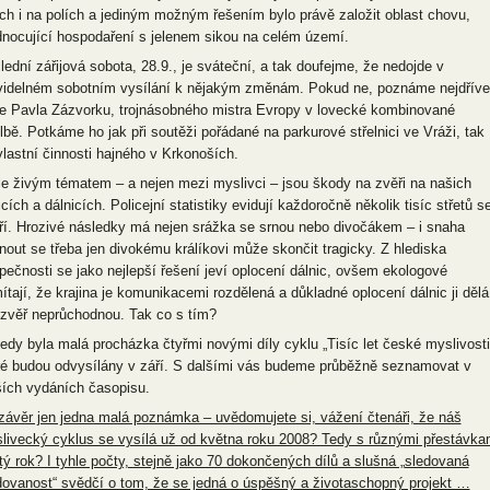
ích i na polích a jediným možným řešením bylo právě založit oblast chovu,
dnocující hospodaření s jelenem sikou na celém území.
lední zářijová sobota, 28.9., je sváteční, a tak doufejme, že nedojde v
videlném sobotním vysílání k nějakým změnám. Pokud ne, poznáme nejdříve
že Pavla Zázvorku, trojnásobného mistra Evropy v lovecké kombinované
elbě. Potkáme ho jak při soutěži pořádané na parkurové střelnici ve Vráži, tak
 vlastní činnosti hajného v Krkonoších.
le živým tématem – a nejen mezi myslivci – jsou škody na zvěři na našich
icích a dálnicích. Policejní statistiky evidují každoročně několik tisíc střetů s
ří. Hrozivé následky má nejen srážka se srnou nebo divočákem – i snaha
nout se třeba jen divokému králíkovi může skončit tragicky. Z hlediska
pečnosti se jako nejlepší řešení jeví oplocení dálnic, ovšem ekologové
ítají, že krajina je komunikacemi rozdělená a důkladné oplocení dálnic ji dělá
 zvěř neprůchodnou. Tak co s tím?
tedy byla malá procházka čtyřmi novými díly cyklu „Tisíc let české myslivosti
ré budou odvysílány v září. S dalšími vás budeme průběžně seznamovat v
ších vydáních časopisu.
závěr jen jedna malá poznámka – uvědomujete si, vážení čtenáři, že náš
livecký cyklus se vysílá už od května roku 2008? Tedy s různými přestávka
tý rok? I tyhle počty, stejně jako 70 dokončených dílů a slušná „sledovaná
dovanost“ svědčí o tom, že se jedná o úspěšný a životaschopný projekt …