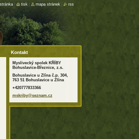
stránka
|
tisk
|
mapa stránek
|
rss
Kontakt
Myslivecký spolek KŘÍBY
Bohuslavice-Březnice, z.s.
Bohuslavice u Zlína č.p. 304,
763 51 Bohuslavice u Zlína
+420777833366
mskriby@
seznam.c
z