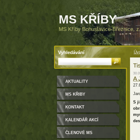
MS KŘÍBY
MS Kříby Bohuslavice-Březnice, z.
Vyhledávání
Úvo
Ti
30.0
A 
AKTUALITY
27.
Jar
MS KŘIBY
S j
KONTAKT
obr
mys
KALENDÁŘ AKCÍ
des
ČLENOVÉ MS