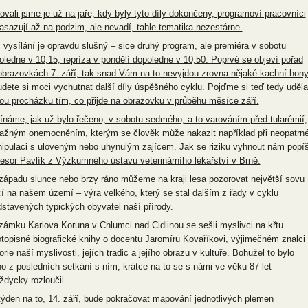
bovali jsme je už na jaře, kdy byly tyto díly dokončeny, programoví pracovníci
nasazují až na podzim, ale nevadí, tahle tematika nezestárne.
 vysílání je opravdu slušný – sice druhý program, ale premiéra v sobotu
oledne v 10,15, repríza v pondělí dopoledne v 10,50. Poprvé se objeví pořad
obrazovkách 7. září, tak snad Vám na to nevyjdou zrovna nějaké kachní hon
udete si moci vychutnat další díly úspěšného cyklu. Pojďme si teď tedy uděla
ou procházku tím, co přijde na obrazovku v průběhu měsíce září.
ínáme, jak už bylo řečeno, v sobotu sedmého, a to varováním před tularémií,
ažným onemocněním, kterým se člověk může nakazit například při neopatrn
ipulaci s uloveným nebo uhynulým zajícem. Jak se riziku vyhnout nám popí
fesor Pavlík z Výzkumného ústavu veterinárního lékařství v Brně.
 západu slunce nebo brzy ráno můžeme na kraji lesa pozorovat největší sovu
ící na našem území – výra velkého, který se stal dalším z řady v cyklu
dstavených typických obyvatel naší přírody.
zámku Karlova Koruna v Chlumci nad Cidlinou se sešli myslivci na křtu
otopisné biografické knihy o docentu Jaromíru Kovaříkovi, výjimečném znalci
orie naší myslivosti, jejích tradic a jejího obrazu v kultuře. Bohužel to bylo
no z posledních setkání s ním, krátce na to se s námi ve věku 87 let
ždycky rozloučil.
týden na to, 14. září, bude pokračovat mapování jednotlivých plemen