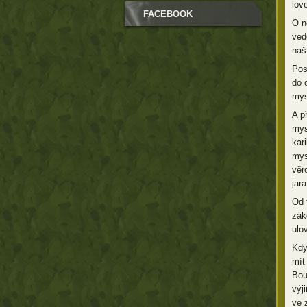
lov
FACEBOOK
O n
ved
naš
Pos
do 
mys
A p
mys
kar
mys
věr
jar
Od 
zák
ulo
Kdy
mít
Bou
výj
ve 