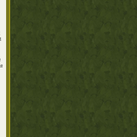
y
t
é
še