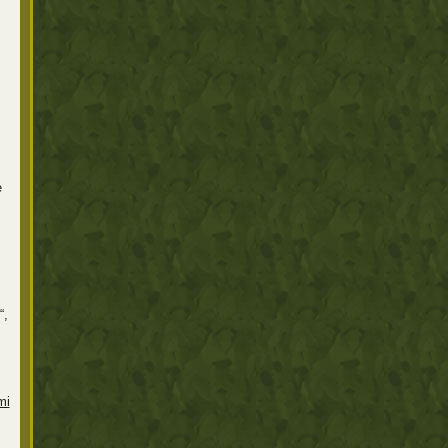
e
“,
mi