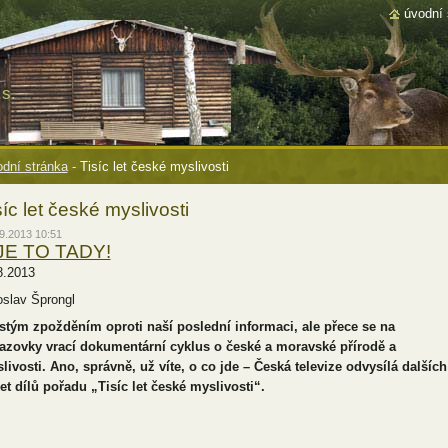
úvodní 
s.
dní stránka
-
Tisíc let české myslivosti
síc let české myslivosti
9.2013 10:51
JE TO TADY!
8.2013
oslav Šprongl
istým zpožděním oproti naší poslední informaci, ale přece se na
azovky vrací dokumentární cyklus o české a moravské přírodě a
livosti. Ano, správně, už víte, o co jde – Česká televize odvysílá dalších
et dílů pořadu „Tisíc let české myslivosti“.