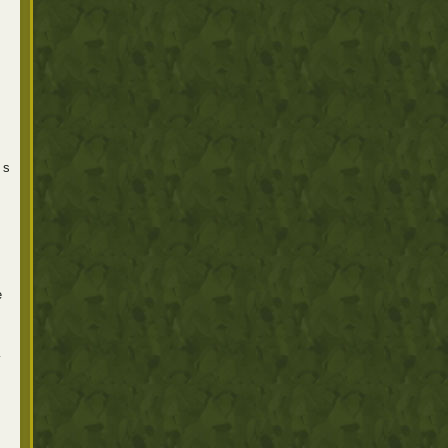
 s
e
í