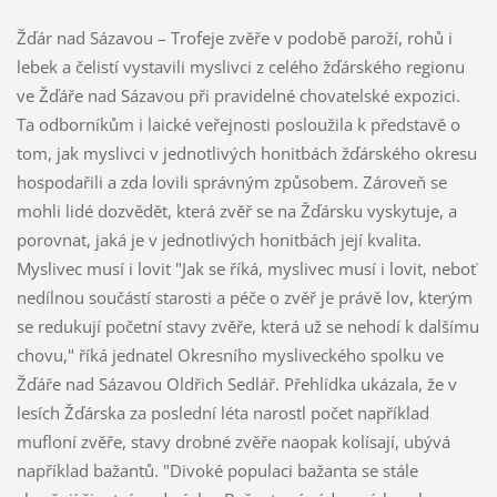
Žďár nad Sázavou – Trofeje zvěře v podobě paroží, rohů i
lebek a čelistí vystavili myslivci z celého žďárského regionu
ve Žďáře nad Sázavou při pravidelné chovatelské expozici.
Ta odborníkům i laické veřejnosti posloužila k představě o
tom, jak myslivci v jednotlivých honitbách žďárského okresu
hospodařili a zda lovili správným způsobem. Zároveň se
mohli lidé dozvědět, která zvěř se na Žďársku vyskytuje, a
porovnat, jaká je v jednotlivých honitbách její kvalita.
Myslivec musí i lovit "Jak se říká, myslivec musí i lovit, neboť
nedílnou součástí starosti a péče o zvěř je právě lov, kterým
se redukují početní stavy zvěře, která už se nehodí k dalšímu
chovu," říká jednatel Okresního mysliveckého spolku ve
Žďáře nad Sázavou Oldřich Sedlář. Přehlídka ukázala, že v
lesích Žďárska za poslední léta narostl počet například
mufloní zvěře, stavy drobné zvěře naopak kolísají, ubývá
například bažantů. "Divoké populaci bažanta se stále