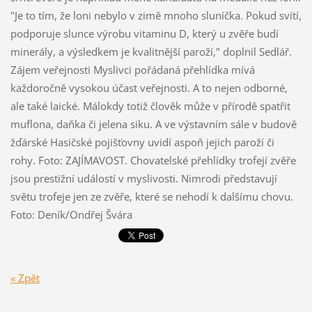
"Je to tím, že loni nebylo v zimě mnoho sluníčka. Pokud svítí,
podporuje slunce výrobu vitaminu D, který u zvěře budí
minerály, a výsledkem je kvalitnější paroží," doplnil Sedlář.
Zájem veřejnosti Myslivci pořádaná přehlídka mívá
každoročně vysokou účast veřejnosti. A to nejen odborné,
ale také laické. Málokdy totiž člověk může v přírodě spatřit
muflona, daňka či jelena siku. A ve výstavním sále v budově
žďárské Hasičské pojišťovny uvidí aspoň jejich paroží či
rohy. Foto: ZAJÍMAVOST. Chovatelské přehlídky trofejí zvěře
jsou prestižní událostí v myslivosti. Nimrodi představují
světu trofeje jen ze zvěře, které se nehodí k dalšímu chovu.
Foto: Deník/Ondřej Švára
« Zpět