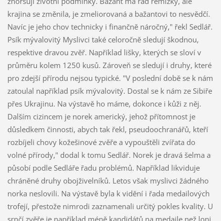
zhoršují životní podmínky. Bažant má rád remízky, ale
krajina se změnila, je zmeliorovaná a bažantovi to nesvědčí.
Navíc je jeho chov technicky i finančně náročný," řekl Sedlář.
Psík mývalovitý Myslivci také celoročně sledují škodnou,
respektive dravou zvěř. Například lišky, kterých se sloví v
průměru kolem 1250 kusů. Zároveň se sledují i druhy, které
pro zdejší přírodu nejsou typické. "V poslední době se k nám
zatoulal například psík mývalovitý. Dostal se k nám ze Sibiře
přes Ukrajinu. Na výstavě ho máme, dokonce i kůži z něj.
Dalším cizincem je norek americký, jehož přítomnost je
důsledkem činnosti, abych tak řekl, pseudoochranářů, kteří
rozbíjeli chovy kožešinové zvěře a vypouštěli zvířata do
volné přírody," dodal k tomu Sedlář. Norek je dravá šelma a
působí podle Sedláře řadu problémů. Například likviduje
chráněné druhy obojživelníků. Letos však myslivci žádného
norka neslovili. Na výstavě byla k vidění i řada medailových
trofejí, přestože nimrodi zaznamenali určitý pokles kvality. U
srnčí zvěře je například méně kandidátů na medaile než loni.