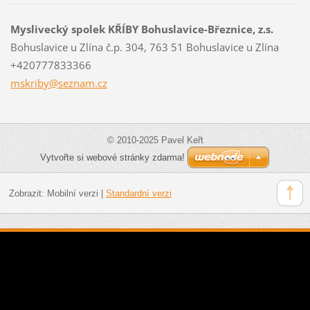
Myslivecký spolek KŘÍBY Bohuslavice-Březnice, z.s.
Bohuslavice u Zlína č.p. 304, 763 51 Bohuslavice u Zlína
+420777833366
mskriby@
seznam.c
z
© 2010-2025 Pavel Keřt
Vytvořte si webové stránky zdarma!
Zobrazit:
Mobilní verzi
|
Standardní verzi