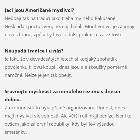
Jací jsou Američané myslivci?
Nedbají tak na tradici jako třeba my nebo Rakušané.
Neskládají poctu zvěři, neznají halali. Mnohem víc je zajímají
nové zbraně, způsoby lovu a další praktické záležitosti.
Neupadá tradice i u nás?
Je fakt, že v devadesátých letech si kdejaký zbohatlík
povolenku k lovu koupil, dnes jsou ale zkoušky poměrně
náročné. Nelze je jen tak obejít.
Srovnejte myslivost za minulého režimu s dnešní
dobou.
Za komunistů to byla přísně organizovaná činnost, dnes
mají myslivci víc volnosti. Ale větší roli hrají peníze. Není to
ovšem jako za první republiky, kdy byl lov výsadou
smetánky.