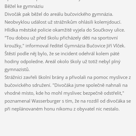
Běžel ke gymnáziu
Divočák pak běžel do areálu bučovického gymnázia.
Neobvyklou událost už strážníkům ohlásili kolemjdoucí.
Hlídka městské policie okamžitě vyjela do Součkovy ulice.
"Tou dobou už před školu přicházely děti na sportovní
kroužky," informoval ředitel Gymnázia Bučovice Jiří Vlček.
Štěstí podle něj bylo, že se incident odehrál kolem páté
hodiny odpoledne. Areál okolo školy už totiž nebyl plný
gymnazistů.
Strážníci zavřeli školní brány a přivolali na pomoc myslivce z
bučovického sdružení. "Divočáka jsme společně nahnali na
vhodné místo, kde ho mohl myslivec bezpečně odstřelit,"
poznamenal Wasserburger s tím, že na rozdíl od divočáka se
při neplánovaném honu nikomu z obyvatel nic nestalo.