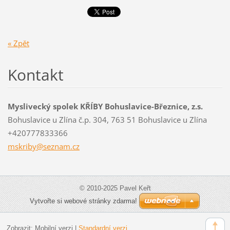
« Zpět
Kontakt
Myslivecký spolek KŘÍBY Bohuslavice-Březnice, z.s.
Bohuslavice u Zlína č.p. 304, 763 51 Bohuslavice u Zlína
+420777833366
mskriby@
seznam.c
z
© 2010-2025 Pavel Keřt
Vytvořte si webové stránky zdarma!
Zobrazit:
Mobilní verzi
|
Standardní verzi