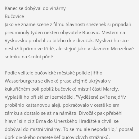
Kanec se dobýval do vinárny
Bučovice
Jako ve známé scéně z filmu Slavnosti sněženek si připadali
předminulý týden někteří obyvatelé Bučovic. Městem na
Vyškovsku proběhl za bílého dne divočák. Myslivci ho sice
nesložili přímo ve třídě, ale stejně jako v slavném Menzelově
snímku na školní půdě.
Podle velitele bučovické městské policie Jiřího
Wasserburgera se divoké prase zřejmě ukrývalo v
kukuřičném poli poblíž bučovické místní části Marefy.
Vyplašili ho při sklizni zemědělci. "Vyděšené zvíře nejdřív
proběhlo kaštanovou alejí, pokračovalo v cestě kolem
zámku a dostalo se až na náměstí. Divočák pak přeběhl
hlavní silnici z Brna do Uherského Hradiště a chvíli se
dobýval do místní vinárny. To se mu ale nepodařilo," popsal
úprk divokého prasete šéf bučovických strážníků.