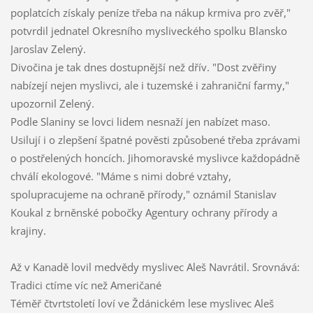
poplatcích získaly peníze třeba na nákup krmiva pro zvěř,"
potvrdil jednatel Okresního mysliveckého spolku Blansko
Jaroslav Zelený.
Divočina je tak dnes dostupnější než dřív. "Dost zvěřiny
nabízejí nejen myslivci, ale i tuzemské i zahraniční farmy,"
upozornil Zelený.
Podle Slaniny se lovci lidem nesnaží jen nabízet maso.
Usilují i o zlepšení špatné pověsti způsobené třeba zprávami
o postřelených honcích. Jihomoravské myslivce každopádně
chválí ekologové. "Máme s nimi dobré vztahy,
spolupracujeme na ochraně přírody," oznámil Stanislav
Koukal z brněnské pobočky Agentury ochrany přírody a
krajiny.
Až v Kanadě lovil medvědy myslivec Aleš Navrátil. Srovnává:
Tradici ctíme víc než Američané
Téměř čtvrtstoletí loví ve Ždánickém lese myslivec Aleš