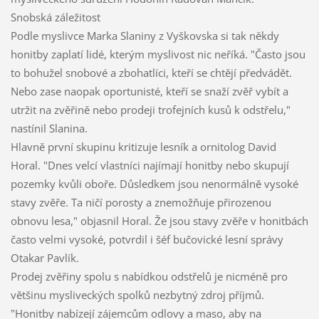
Snobská záležitost
Podle myslivce Marka Slaniny z Vyškovska si tak někdy
honitby zaplatí lidé, kterým myslivost nic neříká. "Často jsou
to bohužel snobové a zbohatlíci, kteří se chtějí předvádět.
Nebo zase naopak oportunisté, kteří se snaží zvěř vybít a
utržit na zvěřině nebo prodeji trofejních kusů k odstřelu,"
nastínil Slanina.
Hlavně první skupinu kritizuje lesník a ornitolog David
Horal. "Dnes velcí vlastníci najímají honitby nebo skupují
pozemky kvůli oboře. Důsledkem jsou nenormálně vysoké
stavy zvěře. Ta ničí porosty a znemožňuje přirozenou
obnovu lesa," objasnil Horal. Že jsou stavy zvěře v honitbách
často velmi vysoké, potvrdil i šéf bučovické lesní správy
Otakar Pavlík.
Prodej zvěřiny spolu s nabídkou odstřelů je nicméně pro
většinu mysliveckých spolků nezbytný zdroj příjmů.
"Honitby nabízejí zájemcům odlovy a maso, aby na