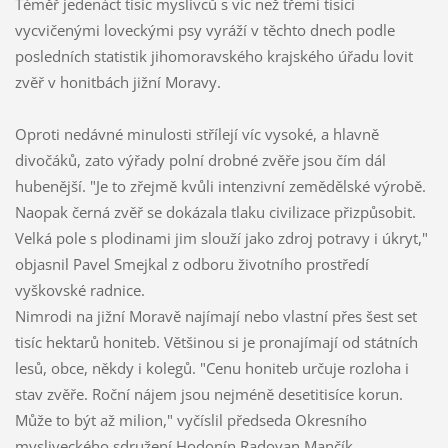
Téměř jedenáct tisíc myslivců s víc než třemi tisíci
vycvičenými loveckými psy vyráží v těchto dnech podle
posledních statistik jihomoravského krajského úřadu lovit
zvěř v honitbách jižní Moravy.
Oproti nedávné minulosti střílejí víc vysoké, a hlavně
divočáků, zato výřady polní drobné zvěře jsou čím dál
hubenější. "Je to zřejmě kvůli intenzivní zemědělské výrobě.
Naopak černá zvěř se dokázala tlaku civilizace přizpůsobit.
Velká pole s plodinami jim slouží jako zdroj potravy i úkryt,"
objasnil Pavel Smejkal z odboru životního prostředí
vyškovské radnice.
Nimrodi na jižní Moravě najímají nebo vlastní přes šest set
tisíc hektarů honiteb. Většinou si je pronajímají od státních
lesů, obce, někdy i kolegů. "Cenu honiteb určuje rozloha i
stav zvěře. Roční nájem jsou nejméně desetitisíce korun.
Může to být až milion," vyčíslil předseda Okresního
mysliveckého sdružení Hodonín Radovan Mančík.