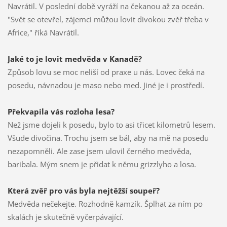
Navrátil. V poslední době vyráží na čekanou až za oceán.
"Svět se otevřel, zájemci můžou lovit divokou zvěř třeba v
Africe," říká Navrátil.
Jaké to je lovit medvěda v Kanadě?
Způsob lovu se moc neliší od praxe u nás. Lovec čeká na
posedu, návnadou je maso nebo med. Jiné je i prostředí.
Překvapila vás rozloha lesa?
Než jsme dojeli k posedu, bylo to asi třicet kilometrů lesem.
Všude divočina. Trochu jsem se bál, aby na mě na posedu
nezapomněli. Ale zase jsem ulovil černého medvěda,
baribala. Mým snem je přidat k němu grizzlyho a losa.
Která zvěř pro vás byla nejtěžší soupeř?
Medvěda nečekejte. Rozhodně kamzík. Šplhat za ním po
skalách je skutečně vyčerpávající.