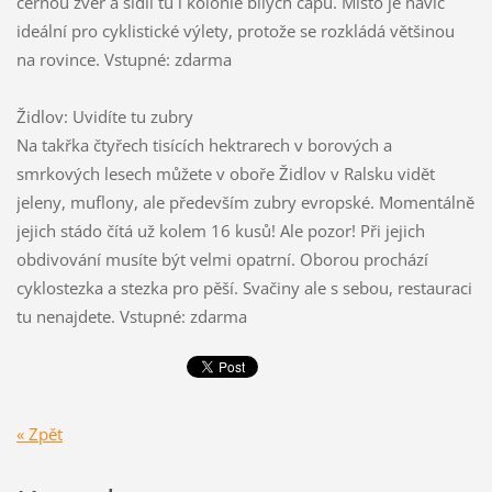
černou zvěř a sídlí tu i kolonie bílých čápů. Místo je navíc
ideální pro cyklistické výlety, protože se rozkládá většinou
na rovince. Vstupné: zdarma
Židlov: Uvidíte tu zubry
Na takřka čtyřech tisících hektrarech v borových a
smrkových lesech můžete v oboře Židlov v Ralsku vidět
jeleny, muflony, ale především zubry evropské. Momentálně
jejich stádo čítá už kolem 16 kusů! Ale pozor! Při jejich
obdivování musíte být velmi opatrní. Oborou prochází
cyklostezka a stezka pro pěší. Svačiny ale s sebou, restauraci
tu nenajdete. Vstupné: zdarma
« Zpět