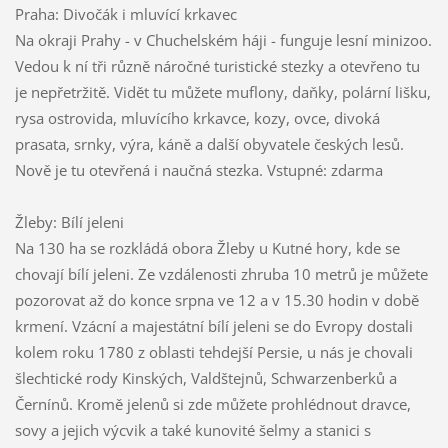
Praha: Divočák i mluvící krkavec
Na okraji Prahy - v Chuchelském háji - funguje lesní minizoo.
Vedou k ní tři různě náročné turistické stezky a otevřeno tu
je nepřetržitě. Vidět tu můžete muflony, daňky, polární lišku,
rysa ostrovida, mluvícího krkavce, kozy, ovce, divoká
prasata, srnky, výra, káně a další obyvatele českých lesů.
Nově je tu otevřená i naučná stezka. Vstupné: zdarma
Žleby: Bílí jeleni
Na 130 ha se rozkládá obora Žleby u Kutné hory, kde se
chovají bílí jeleni. Ze vzdálenosti zhruba 10 metrů je můžete
pozorovat až do konce srpna ve 12 a v 15.30 hodin v době
krmení. Vzácní a majestátní bílí jeleni se do Evropy dostali
kolem roku 1780 z oblasti tehdejší Persie, u nás je chovali
šlechtické rody Kinských, Valdštejnů, Schwarzenberků a
Černínů. Kromě jelenů si zde můžete prohlédnout dravce,
sovy a jejich výcvik a také kunovité šelmy a stanici s