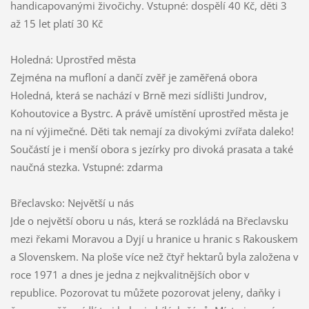
handicapovanými živočichy. Vstupné: dospělí 40 Kč, děti 3
až 15 let platí 30 Kč
Holedná: Uprostřed města
Zejména na mufloní a dančí zvěř je zaměřená obora
Holedná, která se nachází v Brně mezi sídlišti Jundrov,
Kohoutovice a Bystrc. A právě umístění uprostřed města je
na ní výjimečné. Děti tak nemají za divokými zvířata daleko!
Součástí je i menší obora s jezírky pro divoká prasata a také
naučná stezka. Vstupné: zdarma
Břeclavsko: Největší u nás
Jde o největší oboru u nás, která se rozkládá na Břeclavsku
mezi řekami Moravou a Dyjí u hranice u hranic s Rakouskem
a Slovenskem. Na ploše více než čtyř hektarů byla založena v
roce 1971 a dnes je jedna z nejkvalitnějších obor v
republice. Pozorovat tu můžete pozorovat jeleny, daňky i