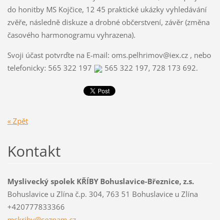
do honitby MS Kojčice, 12 45 praktické ukázky vyhledávání
zvěře, následně diskuze a drobné občerstvení, závěr (změna
časového harmonogramu vyhrazena).
Svoji účast potvrďte na E-mail: oms.pelhrimov@iex.cz , nebo
telefonicky: 565 322 197
565 322 197, 728 173 692.
« Zpět
Kontakt
Myslivecký spolek KŘÍBY Bohuslavice-Březnice, z.s.
Bohuslavice u Zlína č.p. 304, 763 51 Bohuslavice u Zlína
+420777833366
mskriby@
seznam.c
z