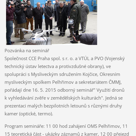
Pozvánka na seminář
Společnost CCE Praha spol. s r. o. a VTÚL a PVO (Vojenský
technický ústav letectva a protivzdušné obrany), ve
spolupráci s Mysliveckým sdružením Kojčice, Okresním
mysliveckým spolkem Pelhřimov a sekretariátem ČMMJ,
pořádají dne 16. 5. 2015 odborný seminář" Využití dronů
k vyhledávání zvěře v zemědělských kulturách". Jedná se
prezentaci malých bezpilotních letounů s různými druhy
kamer (optické, termo).
Program semináře: 11 00 hod zahájení OMS Pelhřimov, 11
15 teoretická část - ukázky záznamů z kamer, 12 00 přejezd