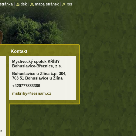
stránka
|
tisk
|
mapa stránek
|
rss
Kontakt
Myslivecký spolek KŘÍBY
Bohuslavice-Březnice, z.s.
Bohuslavice u Zlína č.p. 304,
763 51 Bohuslavice u Zlína
+420777833366
mskriby@
seznam.c
z
e.