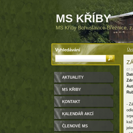
MS KŘÍBY
MS Kříby Bohuslavice-Březnice, z.
Vyhledávání
Úvo
ZÁ
07.0
Dat
AKTUALITY
Zdr
Aut
MS KŘIBY
Rub
KONTAKT
- Z
odl
KALENDÁŘ AKCÍ
srp
kaž
ČLENOVÉ MS
jele