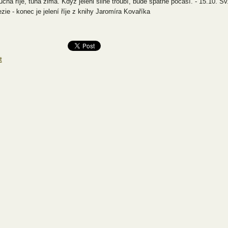
učná říje, tuhá zima. Když jeleni silně troubí, bude špatné počasí. - 15.10. Sv
ezie - konec je jelení říje z knihy Jaromíra Kovaříka
t