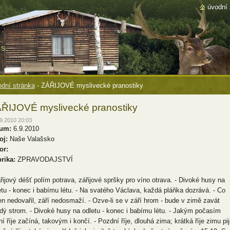
úvodní 
s.
dní stránka
-
ZÁŘIJOVÉ myslivecké pranostiky
ŘIJOVÉ myslivecké pranostiky
9.2010 20:03
um:
6.9.2010
oj:
Naše Valašsko
or:
rika:
ZPRAVODAJSTVÍ
ářijový déšť polím potrava, zářijové spršky pro víno otrava. - Divoké husy na
etu - konec i babímu létu. - Na svatého Václava, každá pláňka dozrává. - Co
en nedovařil, září nedosmaží. - Ozve-li se v září hrom - bude v zimě zavát
dý strom. - Divoké husy na odletu - konec i babímu létu. - Jakým počasím
ní říje začíná, takovým i končí. - Pozdní říje, dlouhá zima; krátká říje zimu pij