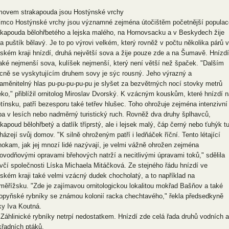
ovem strakapouda jsou Hostýnské vrchy
ímco Hostýnské vrchy jsou významné zejména útočištěm početnější populac
akapouda bělohřbetého a lejska malého, na Hornovsacku a v Beskydech žije
ba puštík bělavý. Je to po výrovi velkém, který rovněž v počtu několika párů 
nském kraji hnízdí, druhá největší sova a žije pouze zde a na Šumavě. Hnízdí
také nejmenší sova, kulíšek nejmenší, který není větší než špaček. "Dalším
cně se vyskytujícím druhem sovy je sýc rousný. Jeho výrazný a
aměnitelný hlas pu-pu-pu-pu-pu je slyšet za bezvětrných nocí stovky metrů
eko," přiblížil ornitolog Miroslav Dvorský. K vzácným kouskům, které hnízdí n
tínsku, patří bezesporu také tetřev hlušec. Toho ohrožuje zejména intenzivní
ba v lesích nebo nadměrný turistický ruch. Rovněž dva druhy šplhavců,
akapoud bělohřbetý a datlík tříprstý, ale i lejsek malý, čáp černý nebo ťuhýk t
házejí svůj domov. "K silně ohroženým patří i ledňáček říční. Tento létající
hokam, jak jej mnozí lidé nazývají, je velmi vážně ohrožen zejména
ovodňovými opravami břehových natrží a necitlivými úpravami toků," sdělila
včí společnosti Líska Michaela Mitáčková. Ze stejného řádu hnízdí ve
nském kraji také velmi vzácný dudek chocholatý, a to například na
měřížsku. "Zde je zajímavou ornitologickou lokalitou mokřad Bašňov a také
opyňské rybníky se známou kolonií racka chechtavého," řekla předsedkyně
ky Iva Koutná.
 Záhlinické rybníky netrpí nedostatkem. Hnízdí zde celá řada druhů vodních a
řadních ptáků.