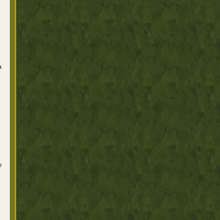
.
a
o