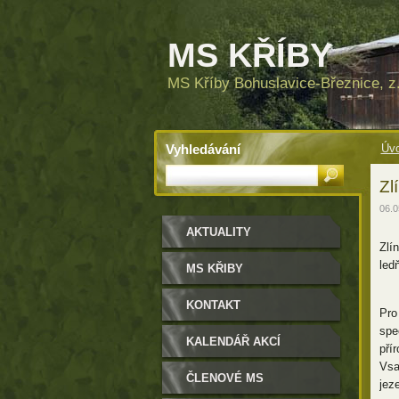
MS KŘÍBY
MS Kříby Bohuslavice-Březnice, z.
Vyhledávání
Úvo
Zl
06.0
AKTUALITY
Zlí
led
MS KŘIBY
KONTAKT
Pro
spec
KALENDÁŘ AKCÍ
pří
Vsa
ČLENOVÉ MS
jez