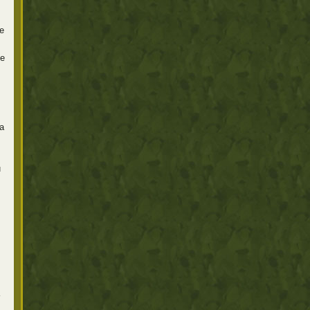
e
ve
a
u