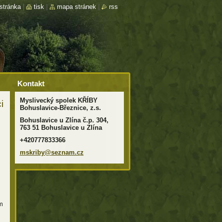
stránka
|
tisk
|
mapa stránek
|
rss
Kontakt
Myslivecký spolek KŘÍBY
i
Bohuslavice-Březnice, z.s.
Bohuslavice u Zlína č.p. 304,
763 51 Bohuslavice u Zlína
+420777833366
mskriby@
seznam.c
z
m