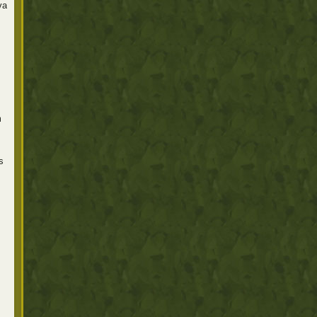
va
m
s