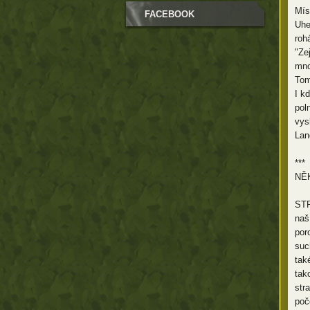
Mís
FACEBOOK
Uhe
roh
"Ze
mno
Tom
I kd
pol
vys
Lan
***
NĚ
STR
naš
por
suc
tak
tak
str
poč