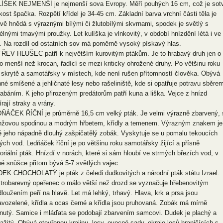
ÍŠEK NEJMENŠÍ je nejmenší sova Evropy. Měří pouhých 16 cm, což je sot
ikost špačka. Rozpětí křídel je 34-45 cm. Základní barva vrchní části těla je
vě hnědá s výraznými bílými či žlutobílými skvrnami, spodek je světlý s
élnými tmavými proužky. Let kulíška je vlnkovitý, v období hnízdění létá i ve
. Na rozdíl od ostatních sov má poměrně vysoký pískavý hlas.
ŘEV HLUŠEC patří k největším kurovitým ptákům. Je to hrabavý druh jen o
o menší než krocan, řadící se mezi kriticky ohrožené druhy. Po většinu roku
e skrytě a samotářsky v místech, kde není rušen přítomností člověka. Obývá
nné smíšené a jehličnaté lesy nebo rašeliniště, kde si opatřuje potravu sběre
rabáním. K jeho přirozeným predátorům patří kuna a liška. Vejce z hnízd
rají straky a vrány.
ŇÁČEK ŘÍČNÍ je průměrně 16,5 cm velký pták. Je velmi výrazně zbarvený, 
nžovou spodinou a modrým hřbetem, křídly a temenem. Výrazným znakem je
é jeho nápadně dlouhý zašpičatělý zobák. Vyskytuje se u pomalu tekoucích
tých vod. Ledňáček říční je po většinu roku samotářsky žijící a přísně
itoriální pták. Hnízdí v norách, které si sám hloubí ve strmých březích vod, v
né snůšce přitom bývá 5-7 světlých vajec.
EK CHOCHOLATÝ je pták z čeledi dudkovitých a národní pták státu Izrael.
trobarevný opeřenec o málo větší než drozd se vyznačuje hřebenovitým
dloužením peří na hlavě. Let má lehký, trhavý. Hlava, krk a prsa jsou
avozelené, křídla a ocas černé a křídla jsou pruhovaná. Zobák má mírně
nutý. Samice i mláďata se podobají zbarvením samcovi. Dudek je plachý a
ražitý. Obývá otevřenou krajinu, lesy, ovocné sady, okraje lesů hraničících s