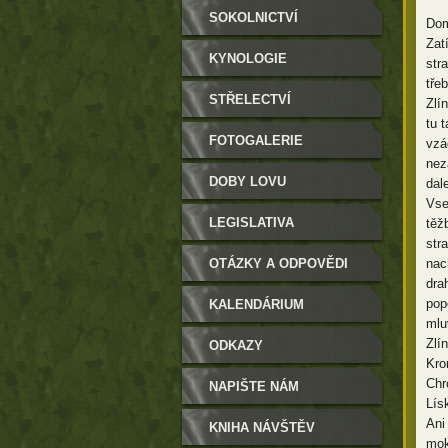
SOKOLNICTVÍ
Dom
Zat
KYNOLOGIE
str
tře
STŘELECTVÍ
Zlí
tu 
FOTOGALERIE
vzá
nez
DOBY LOVU
dal
Vse
LEGISLATIVA
těž
str
OTÁZKY A ODPOVĚDI
nac
dra
pop
KALENDÁRIUM
mlu
Zlí
ODKAZY
Kro
Chr
NAPIŠTE NÁM
Lís
Ani
KNIHA NÁVŠTĚV
mok