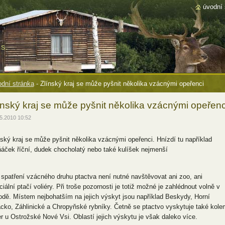
úvodní 
s.
dní stránka
-
Zlínský kraj se může pyšnit několika vzácnými opeřenci
ínský kraj se může pyšnit několika vzácnými opeřenc
5.2010 10:52
nský kraj se může pyšnit několika vzácnými opeřenci. Hnízdí tu například
ňáček říční, dudek chocholatý nebo také kulíšek nejmenší
 spatření vzácného druhu ptactva není nutné navštěvovat ani zoo, ani
iální ptačí voliéry. Při troše pozornosti je totiž možné je zahlédnout volně v
rodě. Místem nejbohatším na jejich výskyt jsou například Beskydy, Horní
cko, Záhlinické a Chropyňské rybníky. Četně se ptactvo vyskytuje také kole
er u Ostrožské Nové Vsi. Oblastí jejich výskytu je však daleko více.