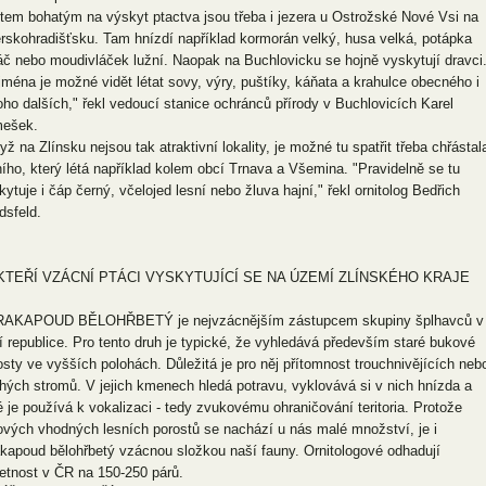
tem bohatým na výskyt ptactva jsou třeba i jezera u Ostrožské Nové Vsi na
rskohradišťsku. Tam hnízdí například kormorán velký, husa velká, potápka
áč nebo moudivláček lužní. Naopak na Buchlovicku se hojně vyskytují dravci
jména je možné vidět létat sovy, výry, puštíky, káňata a krahulce obecného i
ho dalších," řekl vedoucí stanice ochránců přírody v Buchlovicích Karel
ešek.
yž na Zlínsku nejsou tak atraktivní lokality, je možné tu spatřit třeba chřástal
ního, který létá například kolem obcí Trnava a Všemina. "Pravidelně se tu
kytuje i čáp černý, včelojed lesní nebo žluva hajní," řekl ornitolog Bedřich
dsfeld.
KTEŘÍ VZÁCNÍ PTÁCI VYSKYTUJÍCÍ SE NA ÚZEMÍ ZLÍNSKÉHO KRAJE
AKAPOUD BĚLOHŘBETÝ je nejvzácnějším zástupcem skupiny šplhavců v
í republice. Pro tento druh je typické, že vyhledává především staré bukové
osty ve vyšších polohách. Důležitá je pro něj přítomnost trouchnivějících neb
hých stromů. V jejich kmenech hledá potravu, vyklovává si v nich hnízda a
é je používá k vokalizaci - tedy zvukovému ohraničování teritoria. Protože
ových vhodných lesních porostů se nachází u nás malé množství, je i
akapoud bělohřbetý vzácnou složkou naší fauny. Ornitologové odhadují
etnost v ČR na 150-250 párů.