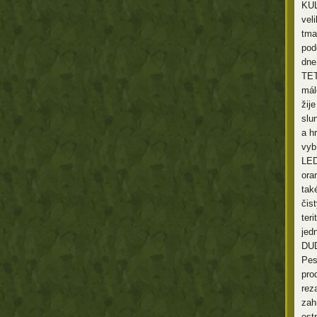
KUL
vel
tma
pod
dne
TET
mál
žij
slu
a h
vybí
LED
ora
tak
čis
ter
jed
DUD
Pes
pro
rez
zah
ost