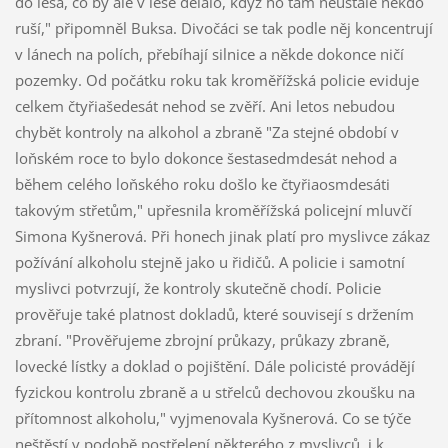
do lesa, co by ale v lese dělalo, když ho tam neustále někdo
ruší," připomněl Buksa. Divočáci se tak podle něj koncentrují
v lánech na polích, přebíhají silnice a někde dokonce ničí
pozemky. Od počátku roku tak kroměřížská policie eviduje
celkem čtyřiašedesát nehod se zvěří. Ani letos nebudou
chybět kontroly na alkohol a zbraně "Za stejné období v
loňském roce to bylo dokonce šestasedmdesát nehod a
během celého loňského roku došlo ke čtyřiaosmdesáti
takovým střetům," upřesnila kroměřížská policejní mluvčí
Simona Kyšnerová. Při honech jinak platí pro myslivce zákaz
požívání alkoholu stejně jako u řidičů. A policie i samotní
myslivci potvrzují, že kontroly skutečně chodí. Policie
prověřuje také platnost dokladů, které souvisejí s držením
zbraní. "Prověřujeme zbrojní průkazy, průkazy zbraně,
lovecké lístky a doklad o pojištění. Dále policisté provádějí
fyzickou kontrolu zbraně a u střelců dechovou zkoušku na
přítomnost alkoholu," vyjmenovala Kyšnerová. Co se týče
neštěstí v podobě postřelení některého z myslivců, i k