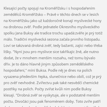
Klesající počty spojují na Kroměřížsku i s hospodařením
zemědělců Kroměřížsko – Právě v těchto dnech se v lesích
na Kroměřížsku jako už každoročně konají myslivecké hony
na drobnou zvěř. Podle jednatele Okresního mysliveckého
spolku Jana Buksy ale tradice trochu upadá:zvěře je prý totiž
málo. Tradiční myslivecká sezona začala prvního listopadu.
Loví se takzvaná drobná zvěř, tedy bažanti, zajíci nebo třeba
lišky. "Nyní jsou pro myslivce sice takříkajíc žně, ale nutno
dodat, že v mnohem menším rozsahu, než tomu bývalo
dřív. Je to dáno hlavně jiným způsobem zemědělského
hospodaření," míní Buksa. Podle něj je dnes na polích
vysazena především řepka, slunečnice nebo obilí, což je prý
pro zvěř nevhodné. Zvířectvu pak také nesvědčí chemické
postřiky na polích. Počty zvířat kvůli nim podle Buksy
klesají. "Drobná zvěř se vyskytuje, ale v podstatně menším
počtu. Divočáci jsou pak fenoménem doby. Toto zvíře patří