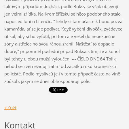
takovým případům dochází: podle Buksy se však objevují
jen velmi zřídka. Na Kroměřížsku se něco podobného stalo
naposled loni u Litenčic. "Tehdy si tam účastník honu pozval
kamaráda, ať se jde podívat. Když vyběhl divočák, zvědavec
utíkal, aby si ho vyfotil, při tom ale vešel do nebezpečné
zóny a střelec ho svou ránou zranil. Naštěstí to dopadlo
dobře," připomněl poslední případ Buksa s tím, že alkohol
byl tehdy u obou mužů vyloučen. --- ČÍSLO DNE 64 Tolik
nehod se zvěří evidují zatím od začátku roku kroměřížští
policisté. Podle myslivců je i v tomto případě často na vině
způsob, jakým se dnes obhospodařují pole.
« Zpět
Kontakt