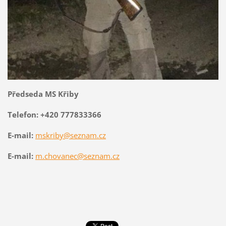
Předseda MS Křiby
Telefon:
+420 777833366
E-mail:
mskriby@seznam.cz
E-mail:
m.chovanec@seznam.cz