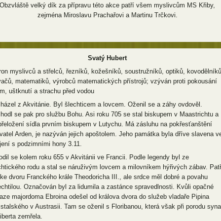
Obzvláště velký dík za přípravu této akce patří všem myslivcům MS Křiby,
zejména Miroslavu Prachařovi a Martinu Trčkovi.
Svatý Hubert
ron myslivců a střelců, řezníků, kožešníků, soustružníků, optiků, kovodělníků
vačů, matematiků, výrobců matematických přístrojů; vzýván proti pokousání
m, uštknutí a strachu před vodou
házel z Akvitánie. Byl šlechticem a lovcem. Oženil se a záhy ovdověl.
hodl se pak pro službu Bohu. Asi roku 705 se stal biskupem v Maastrichtu a
přeložení sídla prvním biskupem v Lutychu. Má zásluhu na pokřesťanštění
vatel Arden, je nazýván jejich apoštolem. Jeho památka byla dříve slavena v
jení s podzimními hony 3.11.
odil se kolem roku 655 v Akvitánii ve Francii. Podle legendy byl ze
chtického rodu a stal se náruživým lovcem a milovníkem hýřivých zábav. Patř
 ke dvoru Franckého krále Theodoricha III., ale srdce měl dobré a povahu
echtilou. Označován byl za lidumila a zastánce spravedlnosti. Kvůli opačné
aze majordoma Ebroina odešel od králova dvora do služeb vladaře Pipina
istalského v Austrasii. Tam se oženil s Floribanou, která však při porodu syna
riberta zemřela.