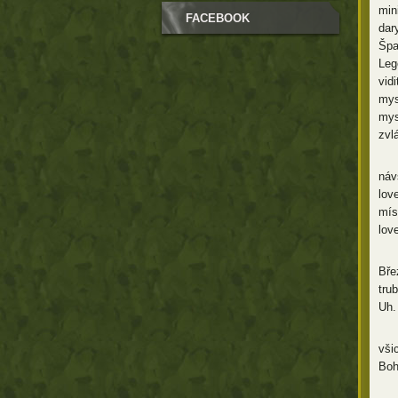
min
FACEBOOK
dar
Špa
Leg
vid
mys
mys
zvl
Po 
náv
lov
mís
lov
Na 
Břez
tru
Uh.
Věř
všic
Boh