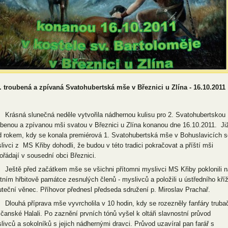
. troubená a zpívaná Svatohubertská mše v Březnici u Zlína - 16.10.2011
sná slunečná neděle vytvořila nádhernou kulisu pro 2. Svatohubertskou
ubenou a zpívanou mši svatou v Březnici u Zlína konanou dne 16.10.2011. Ji
d rokem, kdy se konala premiérová 1. Svatohubertská mše v Bohuslavicích s
livci z MS Křiby dohodli, že budou v této tradici pokračovat a příští mši
ořádají v sousední obci Březnici.
tě před začátkem mše se všichni přítomni myslivci MS Křiby poklonili n
tním hřbitově památce zesnulých členů - myslivců a položili u ústředního kří
teční věnec. Příhovor přednesl předseda sdružení p. Miroslav Prachař.
uhá příprava mše vyvrcholila v 10 hodin, kdy se rozezněly fanfáry truba
čanské Halali. Po zaznění prvních tónů vyšel k oltáři slavnostní průvod
livců a sokolníků s jejich nádhernými dravci. Průvod uzavíral pan farář s