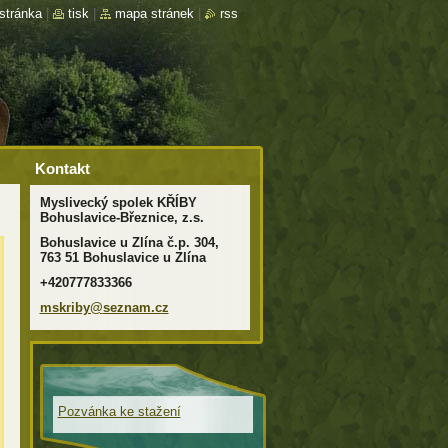
stránka
|
tisk
|
mapa stránek
|
rss
Kontakt
Myslivecký spolek KŘÍBY
Bohuslavice-Březnice, z.s.
Bohuslavice u Zlína č.p. 304,
763 51 Bohuslavice u Zlína
+420777833366
mskriby@
seznam.c
z
Pozvánka ke stažení