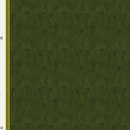
ři
a
sa