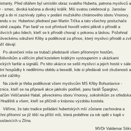
istranty. Před oltářem byl umístěn obraz svatého Huberta, patrona myslivců a
y - srnec, divoká kačena a divoký králík. Mši svatou celebroval p. Jaroslav
rgl a do ní zaznívaly zpěvy v podání mužského chrámového sboru Vnorovy.
endu o sv. Hubertovi přednesl pan Martin Trčka a tato všechny posluchače
itelně zaujala. Pan farář ve své přímluvě hovořil velmi pěkně o přírodě a
livcích jako lidech, kteří se k přírodě chovají s pokorou a láskou. Požehnal
liveckému sdružení Křiby a poděkoval za přínos, který myslivci přírodě a zvě
ášť dávají.
ukončení mše se trubači představili všem přítomným hostům,
štěvníkům a věřícím před kostelem krátkým vystoupením s ukázkami
eckých fanfár a signálů. Po této ukázce se sešli myslivci a jejich hosté v sále
tní hospůdky k nedělnímu obědu a besedě, kde si předávali své zkušenosti a
ecké zážitky.
závěr je třeba poděkovat všem myslivcům MS Křiby Bohuslavice -
nice, kteří se na přípravě akce jakkoliv podíleli, panu faráři Šparglovi,
bačům Véščanské Halali, pěveckému sboru Vnorovy, sokolníkům ze středisk
 Hradiště a všem, kteří se přičinili o krásnou výzdobu kostela.
íme, že tato tradice pořádání hubertských mší zůstane zachována a
hni přítomní se již těší na příští mši, která proběhne za rok opět v kapli v
uslavicích u Zlína.
MVDr Valdemar Stik