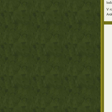
loď
V r
Ard