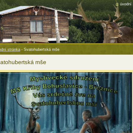
úvodní 
s.
dní stránka
-
Svatohubertská mše
atohubertská mše