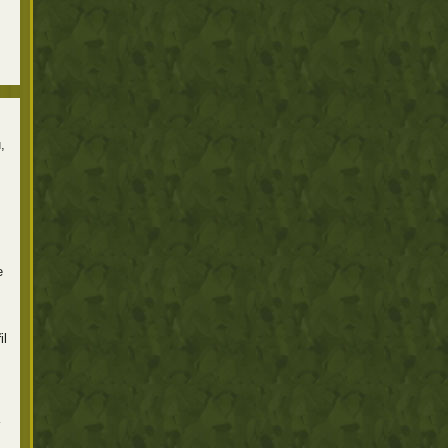
,
e
il