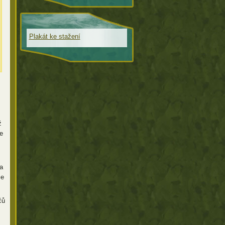
Plakát ke stažení
ž
e
a
že
čů