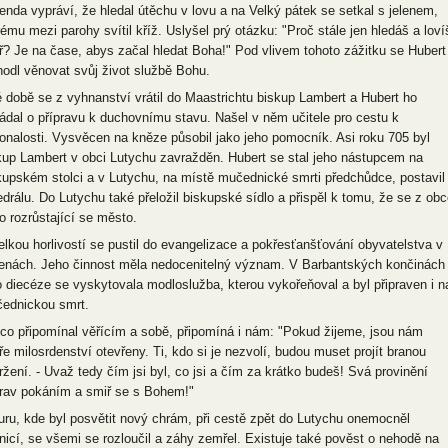
enda vypráví, že hledal útěchu v lovu a na Velký pátek se setkal s jelenem,
rému mezi parohy svítil kříž. Uslyšel prý otázku: "Proč stále jen hledáš a loví
ř? Je na čase, abys začal hledat Boha!" Pod vlivem tohoto zážitku se Hubert
hodl věnovat svůj život službě Bohu.
é době se z vyhnanství vrátil do Maastrichtu biskup Lambert a Hubert ho
ádal o přípravu k duchovnímu stavu. Našel v něm učitele pro cestu k
onalosti. Vysvěcen na kněze působil jako jeho pomocník. Asi roku 705 byl
kup Lambert v obci Lutychu zavražděn. Hubert se stal jeho nástupcem na
kupském stolci a v Lutychu, na místě mučednické smrti předchůdce, postavil
edrálu. Do Lutychu také přeložil biskupské sídlo a přispěl k tomu, že se z obc
lo rozrůstající se město.
elkou horlivostí se pustil do evangelizace a pokřesťanšťování obyvatelstva v
enách. Jeho činnost měla nedocenitelný význam. V Barbantských končinách
o diecéze se vyskytovala modloslužba, kterou vykořeňoval a byl připraven i n
ednickou smrt.
 co připomínal věřícím a sobě, připomíná i nám: "Pokud žijeme, jsou nám
ře milosrdenství otevřeny. Ti, kdo si je nezvolí, budou muset projít branou
ržení. - Uvaž tedy čím jsi byl, co jsi a čím za krátko budeš! Svá provinění
rav pokáním a smiř se s Bohem!"
uru, kde byl posvětit nový chrám, při cestě zpět do Lutychu onemocněl
nicí, se všemi se rozloučil a záhy zemřel. Existuje také pověst o nehodě na