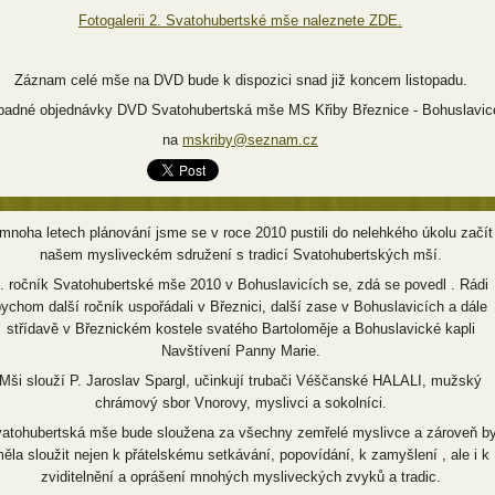
Fotogalerii 2. Svatohubertské mše naleznete ZDE.
Záznam celé mše na DVD bude k dispozici snad již koncem listopadu.
ípadné objednávky DVD Svatohubertská mše MS Křiby Březnice - Bohuslavic
na
mskriby@seznam.cz
mnoha letech plánování jsme se v roce 2010 pustili do nelehkého úkolu začít
našem mysliveckém sdružení s tradicí Svatohubertských mší.
. ročník Svatohubertské mše 2010 v Bohuslavicích se, zdá se povedl . Rádi
ychom další ročník uspořádali v Březnici, další zase v Bohuslavicích a dále
střídavě v Březnickém kostele svatého Bartoloměje a Bohuslavické kapli
Navštívení Panny Marie.
Mši slouží P. Jaroslav Spargl, učinkují trubači Véščanské HALALI, mužský
chrámový sbor Vnorovy, myslivci a sokolníci.
atohubertská mše bude sloužena za všechny zemřelé myslivce a zároveň b
ěla sloužit nejen k přátelskému setkávání, popovídání, k zamyšlení , ale i k
zviditelnění a oprášení mnohých mysliveckých zvyků a tradic.