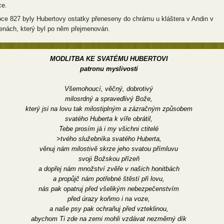
ce.
oce 827 byly Hubertovy ostatky přeneseny do chrámu u kláštera v Andin v
enách, který byl po něm přejmenován.
MODLITBA KE SVATÉMU HUBERTOVI
patronu myslivosti
Všemohoucí, věčný, dobrotivý
milosrdný a spravedlivý Bože,
který jsi na lovu tak milostiplným a zázračným způsobem
svatého Huberta k víře obrátil,
Tebe prosím já i my všichni ctitelé
>tvého služebníka svatého Huberta,
věnuj nám milostivě skrze jeho svatou přímluvu
svoji Božskou přízeň
a dopřej nám množství zvěře v našich honitbách
a propůjč nám potřebné štěstí při lovu,
nás pak opatruj před všelikým nebezpečenstvím
před úrazy koňmo i na voze,
a naše psy pak ochraňuj před vzteklinou,
abychom Ti zde na zemi mohli vzdávat nezměrný dík