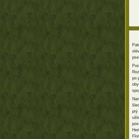
Pat
slé
pse
Poc
Roz
po 
oby
spo
Nar
šle
prý
ušl
pov
Her
Flo