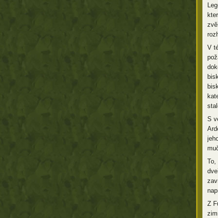
Leg
kte
zvě
roz
V t
pož
dok
bis
bis
kat
sta
S v
Ard
jeh
muč
To,
dve
zav
nap
Z F
zim