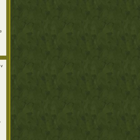
e
 v
y