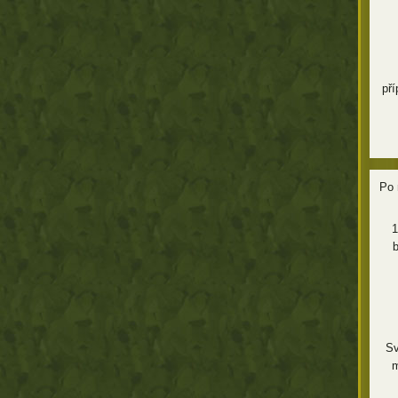
př
Po 
1
b
Sv
m