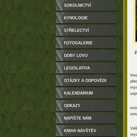
SOKOLNICTVÍ
KYNOLOGIE
STŘELECTVÍ
FOTOGALERIE
2
DOBY LOVU
LEGISLATIVA
Krá
tro
OTÁZKY A ODPOVĚDI
pře
mys
KALENDÁRIUM
usp
Ješ
ODKAZY
mís
smu
NAPIŠTE NÁM
Dlo
Véš
KNIHA NÁVŠTĚV
mys