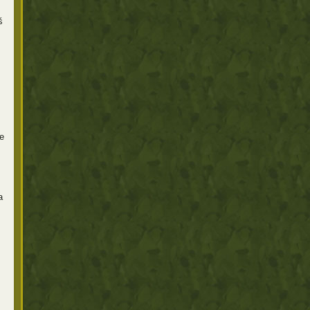
š
e
a