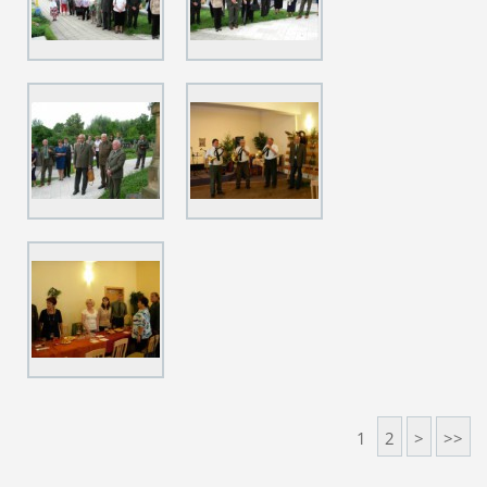
1
2
>
>>