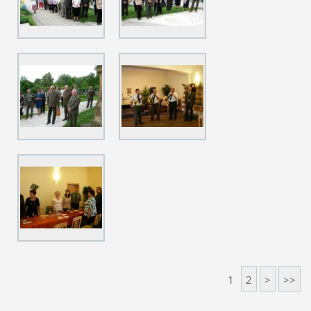
1
2
>
>>